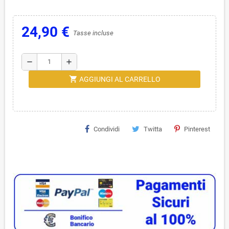
24,90 €
Tasse incluse
remove
add
shopping_cart
AGGIUNGI AL CARRELLO
Condividi
Twitta
Pinterest