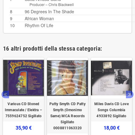
Producer –
Chris Blackwell
8
96 Degrees In The Shade
9
African Woman
10
Rhythm Of Life
16 altri prodotti della stessa categoria:
Various CD Stoned
Patty Smyth CD Patty
Miles Davis CD Love
Immaculate / Elektra –
Smyth (Omonimo
Songs Columbia
7559624752 Sigillato
Same) MCA Records
4933892 Sigillato
Sigillato
35,90 €
18,00 €
0008811063320