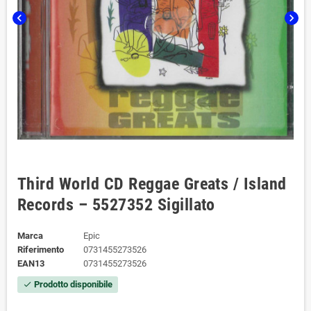
chevron_left
chevron_right
Third World CD Reggae Greats / Island
Records – 5527352 Sigillato
Marca
Epic
Riferimento
0731455273526
EAN13
0731455273526
Prodotto disponibile
check