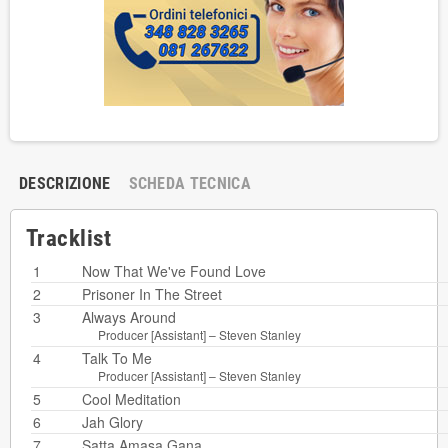
DESCRIZIONE
SCHEDA TECNICA
Tracklist
1
Now That We've Found Love
2
Prisoner In The Street
3
Always Around
Producer [Assistant] –
Steven Stanley
4
Talk To Me
Producer [Assistant] –
Steven Stanley
5
Cool Meditation
6
Jah Glory
7
Satta Amasa Gana