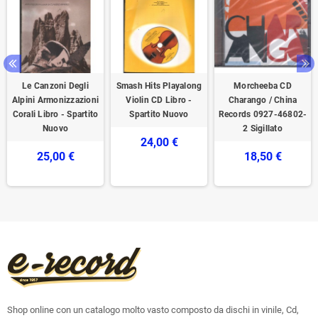
Le Canzoni Degli
Smash Hits Playalong
Morcheeba CD
Alpini Armonizzazioni
Violin CD Libro -
Charango / China
Corali Libro - Spartito
Spartito Nuovo
Records ‎0927-46802-
Nuovo
2 Sigillato
24,00 €
25,00 €
18,50 €
Shop online con un catalogo molto vasto composto da dischi in vinile, Cd,