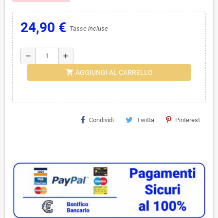
24,90 €
Tasse incluse
remove
add
shopping_cart
AGGIUNGI AL CARRELLO
Condividi
Twitta
Pinterest