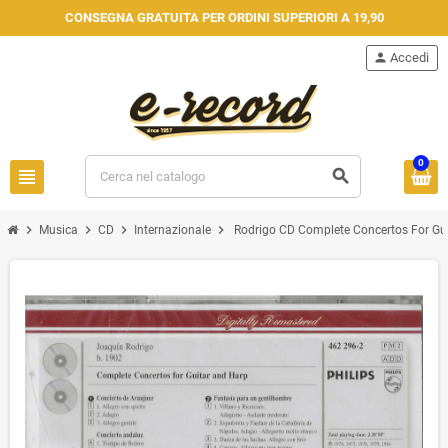
CONSEGNA GRATUITA PER ORDINI SUPERIORI A 19,90
person
Accedi
0
view_headline
search
chevron_right
chevron_right
chevron_right
chevron_right
Musica
CD
Internazionale
Rodrigo CD Complete Concertos For Guit