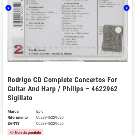
chevron_left
chevron_right
Rodrigo CD Complete Concertos For
Guitar And Harp / Philips – 4622962
Sigillato
Marca
Epic
Riferimento
0028946229620
EAN13
0028946229620
Non disponibile
block