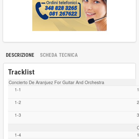
DESCRIZIONE
SCHEDA TECNICA
Tracklist
Concierto De Aranjuez For Guitar And Orchestra
1-1
1
1-2
2
1-3
3
C
1-4
1