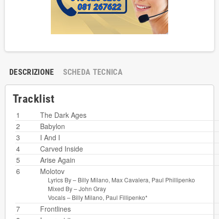
DESCRIZIONE
SCHEDA TECNICA
Tracklist
1
The Dark Ages
2
Babylon
3
I And I
4
Carved Inside
5
Arise Again
6
Molotov
Lyrics By –
Billy Milano
,
Max Cavalera
,
Paul Phillipenko
Mixed By –
John Gray
Vocals –
Billy Milano
,
Paul Fillipenko*
7
Frontlines