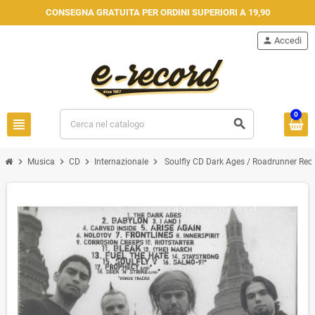
CONSEGNA GRATUITA PER ORDINI SUPERIORI A 19,90
person
Accedi
0
view_headline
search
chevron_right
chevron_right
chevron_right
chevron_right
Musica
CD
Internazionale
Soulfly CD Dark Ages / Roadrunner Reco