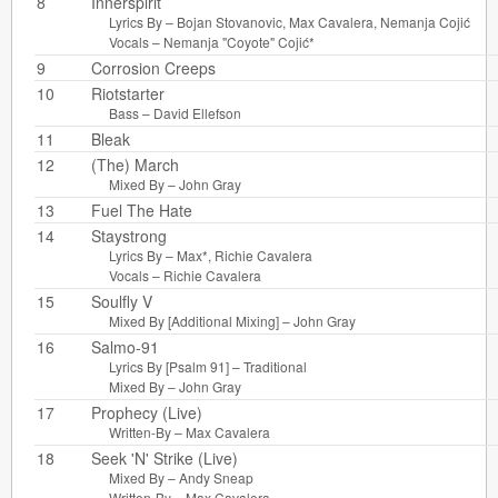
8
Innerspirit
Lyrics By –
Bojan Stovanovic
,
Max Cavalera
,
Nemanja Cojić
Vocals –
Nemanja "Coyote" Cojić*
9
Corrosion Creeps
10
Riotstarter
Bass –
David Ellefson
11
Bleak
12
(The) March
Mixed By –
John Gray
13
Fuel The Hate
14
Staystrong
Lyrics By –
Max*
,
Richie Cavalera
Vocals –
Richie Cavalera
15
Soulfly V
Mixed By [Additional Mixing] –
John Gray
16
Salmo-91
Lyrics By [Psalm 91] –
Traditional
Mixed By –
John Gray
17
Prophecy (Live)
Written-By –
Max Cavalera
18
Seek 'N' Strike (Live)
Mixed By –
Andy Sneap
Written-By –
Max Cavalera