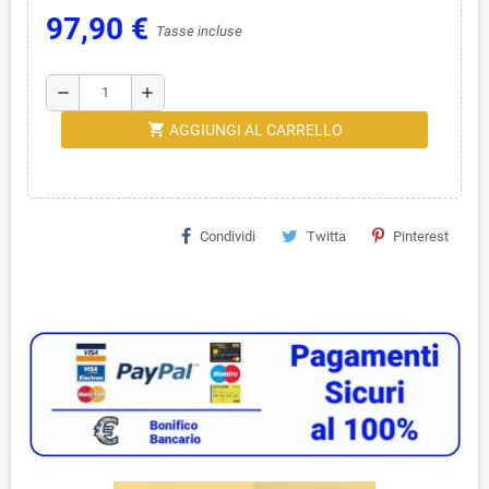
97,90 €
Tasse incluse
remove
add
shopping_cart
AGGIUNGI AL CARRELLO
Condividi
Twitta
Pinterest