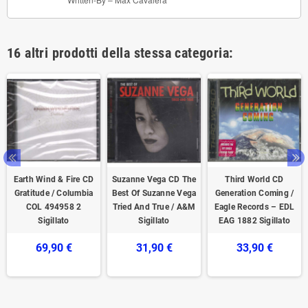
16 altri prodotti della stessa categoria:
Earth Wind & Fire CD
Suzanne Vega CD The
Third World CD
Gratitude / Columbia
Best Of Suzanne Vega
Generation Coming /
COL 494958 2
Tried And True / A&M
Eagle Records – EDL
Sigillato
‎Sigillato
EAG 1882 Sigillato
69,90 €
31,90 €
33,90 €