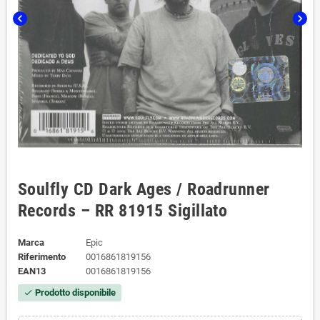
chevron_left
chevron_right
Soulfly CD Dark Ages / Roadrunner
Records – RR 81915 Sigillato
Marca
Epic
Riferimento
0016861819156
EAN13
0016861819156
Prodotto disponibile
check