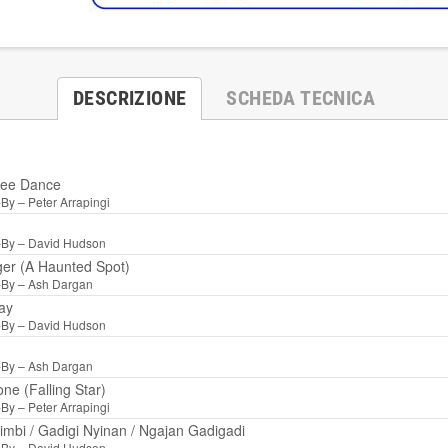
DESCRIZIONE
SCHEDA TECNICA
ree Dance
-By –
Peter Arrapingi
-By –
David Hudson
er (A Haunted Spot)
-By –
Ash Dargan
ay
-By –
David Hudson
-By –
Ash Dargan
ne (Falling Star)
-By –
Peter Arrapingi
imbi / Gadigi Nyinan / Ngajan Gadigadi
-By –
David Hudson