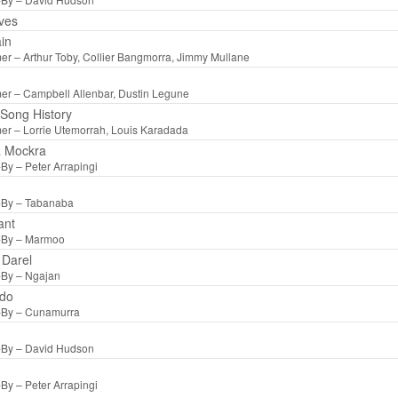
ves
in
mer –
Arthur Toby
,
Collier Bangmorra
,
Jimmy Mullane
mer –
Campbell Allenbar
,
Dustin Legune
n Song History
mer –
Lorrie Utemorrah
,
Louis Karadada
a Mockra
-By –
Peter Arrapingi
-By –
Tabanaba
ant
-By –
Marmoo
 Darel
-By –
Ngajan
ldo
-By –
Cunamurra
-By –
David Hudson
-By –
Peter Arrapingi