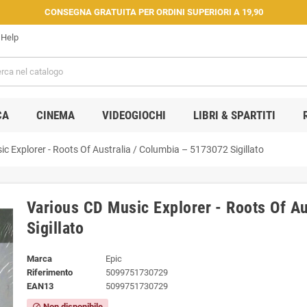
CONSEGNA GRATUITA PER ORDINI SUPERIORI A 19,90
Help
CA
CINEMA
VIDEOGIOCHI
LIBRI & SPARTITI
c Explorer - Roots Of Australia / Columbia – 5173072 Sigillato
Various CD Music Explorer - Roots Of A
Sigillato
Marca
Epic
Riferimento
5099751730729
EAN13
5099751730729
Non disponibile
block