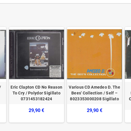
/
Eric Clapton CD No Reason
Various ‎CD Amedeo D. The
To Cry / Polydor Sigillato
Bees' Collection / Self –
0731453182424
8023353000208 Sigillato
29,90 €
29,90 €