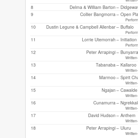
8
Delma & William Barton
–
Didgewa
9
Collier Bangmorra
–
Open Pla
Perfor
10
Dustin Legune
&
Campbell Allenbar
–
Buffalo
Perfor
11
Lorrie Utemorrah
–
Initiatio
Perfor
12
Peter Arrapingi
–
Bunyarr
Written
13
Tabanaba
–
Kallaroo
Written
14
Marmoo
–
Spirit Ch
Written
15
Ngajan
–
Cawalde
Written
16
Cunamurra
–
Ngrekka
Written
17
David Hudson
–
Anthem
Written
18
Peter Arrapingi
–
Uluru
Written