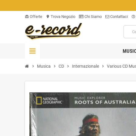
Offerte
Trova Negozio
Chi Siamo
Contattaci
card_giftcard
location_on
help_outline
view_headline
MUSI
chevron_right
Musica
chevron_right
CD
chevron_right
Internazionale
chevron_right
Various CD Musi