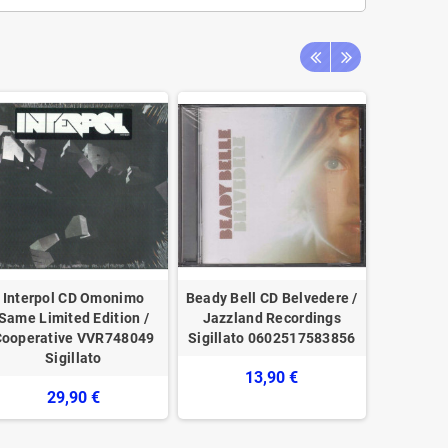
Interpol CD Omonimo
Beady Bell CD Belvedere /
Pat Meth
Same Limited Edition /
Jazzland Recordings
Audio I
Cooperative VVR748049
Sigillato 0602517583856
Warner 
Sigillato
009
13,90 €
29,90 €