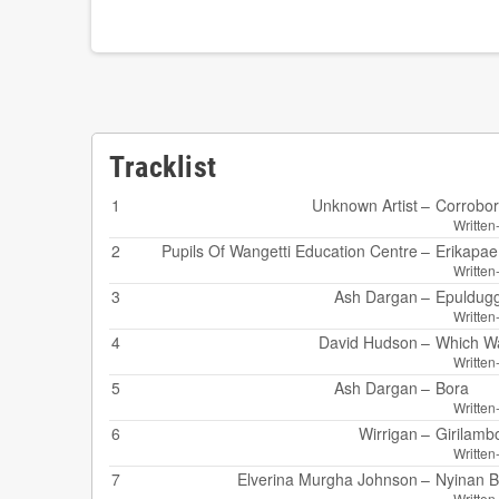
Tracklist
1
Unknown Artist
–
Corrobo
Written
2
Pupils Of Wangetti Education Centre
–
Erikapae
Written
3
Ash Dargan
–
Epuldugg
Written
4
David Hudson
–
Which W
Written
5
Ash Dargan
–
Bora
Written
6
Wirrigan
–
Girilambo
Written
7
Elverina Murgha Johnson
–
Nyinan B
Written