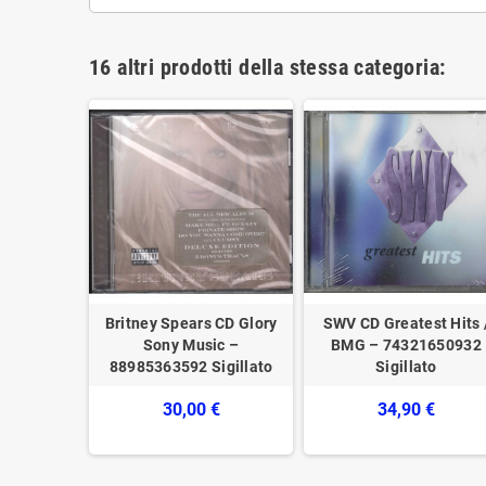
16 altri prodotti della stessa categoria:
od Fave
Britney Spears CD Glory
SWV CD Greatest Hits 
pectrum –
Sony Music –
BMG – 74321650932
illato
88985363592 Sigillato
Sigillato
€
30,00 €
34,90 €