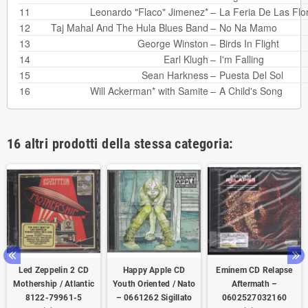
11
Leonardo "Flaco" Jimenez*
–
La Feria De Las Flo
12
Taj Mahal
And
The Hula Blues Band
–
No Na Mamo
13
George Winston
–
Birds In Flight
14
Earl Klugh
–
I'm Falling
15
Sean Harkness
–
Puesta Del Sol
16
Will Ackerman*
with
Samite
–
A Child's Song
16 altri prodotti della stessa categoria:
Led Zeppelin 2 CD
Happy Apple CD
Eminem CD Relapse
Mothership / Atlantic
Youth Oriented / Nato
Aftermath –
8122-79961-5
– 0661262 Sigillato
0602527032160