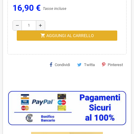
16,90 €
Tasse incluse
remove
add
shopping_cart
AGGIUNGI AL CARRELLO
Condividi
Twitta
Pinterest