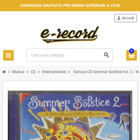
CONSEGNA GRATUITA PER ORDINI SUPERIORI A 19,90
person
Accedi
0
view_headline
search
chevron_right
chevron_right
chevron_right
chevron_right
Musica
CD
Internazionale
Various CD Summer Solstice Vol. 2 / W