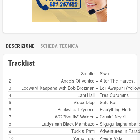
DESCRIZIONE
SCHEDA TECNICA
Tracklist
1
Samite
–
Siwa
2
Angels Of Venice
–
After The Harvest
3
Ledward Kaapana
with
Bob Brozman
–
Lei 'Awapuhi (Yellow
4
Lani Hall
–
Tres Curumins
5
Vieux Diop
–
Sutu Kun
6
Buckwheat Zydeco
–
Everything Hurts
7
WG "Snuffy" Walden
–
Crusin' Negril
8
Ladysmith Black Mambazo
–
Silgugu Isiphamban
9
Tuck & Patti
–
Adventures In Parad
10
Yomo Toro
–
Alegre Vida