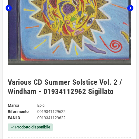
chevron_left
chevron_right
Various CD Summer Solstice Vol. 2 /
Windham - 01934112962 Sigillato
Marca
Epic
Riferimento
0019341129622
EAN13
0019341129622
Prodotto disponibile
check