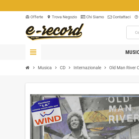
Offerte
Trova Negozio
Chi Siamo
Contattaci
card_giftcard
location_on
help_outline
view_headline
MUSI
chevron_right
Musica
chevron_right
CD
chevron_right
Internazionale
chevron_right
Old Man River 