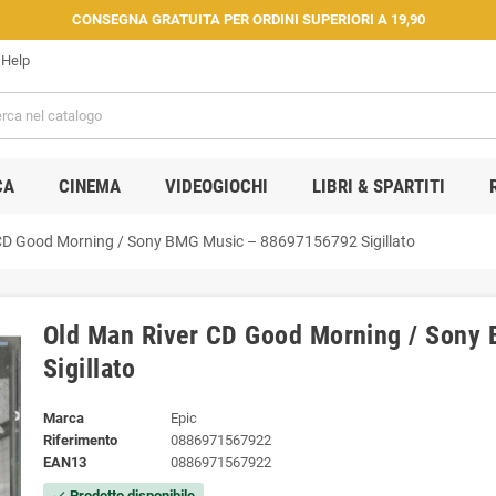
CONSEGNA GRATUITA PER ORDINI SUPERIORI A 19,90
Help
CA
CINEMA
VIDEOGIOCHI
LIBRI & SPARTITI
CD Good Morning / Sony BMG Music – 88697156792 Sigillato
Old Man River CD Good Morning / Sony
Sigillato
Marca
Epic
Riferimento
0886971567922
EAN13
0886971567922
Prodotto disponibile
check