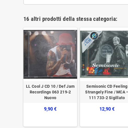
16 altri prodotti della stessa categoria:
ns ‎CD A
LL Cool J CD 10 / Def Jam
Semisonic CD Feeling
C / CBS ‎–
Recordings ‎063 219-2
Strangely Fine / MCA 
illato
Nuovo
111 733-2 Sigillato
€
9,90 €
12,90 €