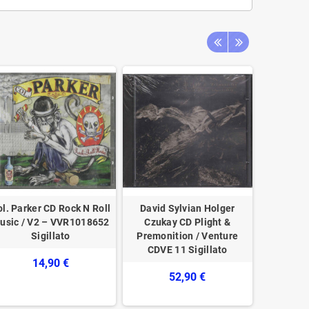
ol. Parker CD Rock N Roll
David Sylvian Holger
Mu CD Afr
usic / V2 – VVR1018652
Czukay CD Plight &
/ Tigers
Sigillato
Premonition / Venture
CDVE 11 Sigillato
14,90 €
1
52,90 €