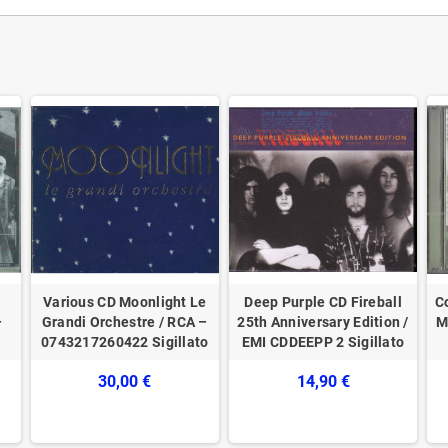
Various CD Moonlight Le
Deep Purple CD Fireball
C
–
Grandi Orchestre / RCA –
25th Anniversary Edition /
M
0743217260422 Sigillato
EMI ‎CDDEEPP 2 Sigillato
30,00 €
14,90 €