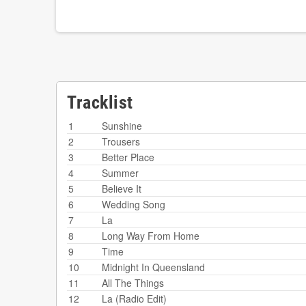
Tracklist
1
Sunshine
2
Trousers
3
Better Place
4
Summer
5
Believe It
6
Wedding Song
7
La
8
Long Way From Home
9
Time
10
Midnight In Queensland
11
All The Things
12
La (Radio Edit)