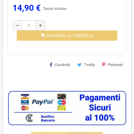
14,90 €
Tasse incluse
remove
add
shopping_cart
AGGIUNGI AL CARRELLO
Condividi
Twitta
Pinterest