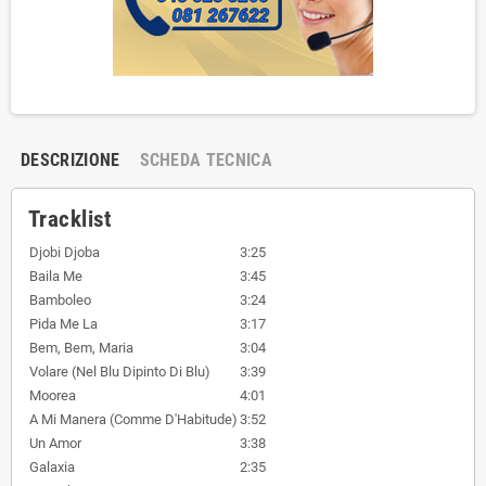
DESCRIZIONE
SCHEDA TECNICA
Tracklist
Djobi Djoba
3:25
Baila Me
3:45
Bamboleo
3:24
Pida Me La
3:17
Bem, Bem, Maria
3:04
Volare (Nel Blu Dipinto Di Blu)
3:39
Moorea
4:01
A Mi Manera (Comme D'Habitude)
3:52
Un Amor
3:38
Galaxia
2:35