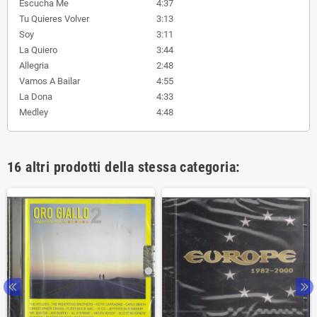
Escucha Me
4:37
Tu Quieres Volver
3:13
Soy
3:11
La Quiero
3:44
Allegria
2:48
Vamos A Bailar
4:55
La Dona
4:33
Medley
4:48
16 altri prodotti della stessa categoria: