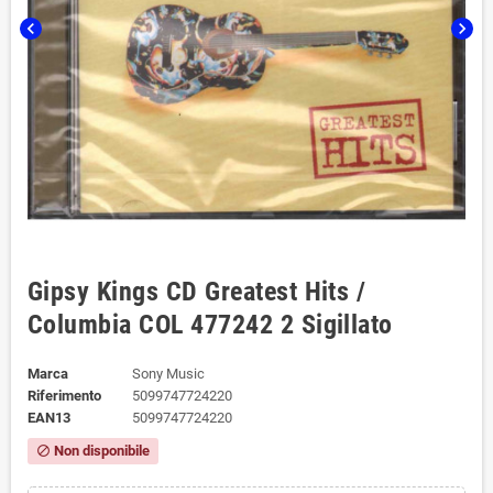
chevron_left
chevron_right
Gipsy Kings CD Greatest Hits /
Columbia ‎COL 477242 2 Sigillato
Marca
Sony Music
Riferimento
5099747724220
EAN13
5099747724220
Non disponibile
block