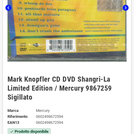
chevron_left
chevron_right
Mark Knopfler CD DVD Shangri-La
Limited Edition / Mercury 9867259
Sigillato
Marca
Mercury ‎
Riferimento
0602498672594
EAN13
0602498672594
Prodotto disponibile
check