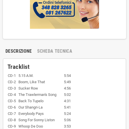
DESCRIZIONE
SCHEDA TECNICA
Tracklist
CD-1
5.15 A.M.
5:54
CD-2
Boom, Like That
5:49
CD-3
Sucker Row
4:56
CD-4
The Trawlerman's Song
5:02
CD-5
Back To Tupelo
4:31
CD-6
Our Shangri-La
5:41
CD-7
Everybody Pays
5:24
CD-8
Song For Sonny Liston
5:06
CD-9
Whoop De Doo
3:53