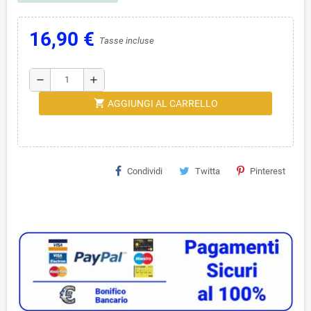
16,90 €
Tasse incluse
remove
add
shopping_cart
AGGIUNGI AL CARRELLO
Condividi
Twitta
Pinterest