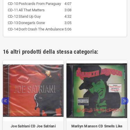
CD-10
Postcards From Paraguay
4:07
CD-11
All That Matters
3:08
CD-12
Stand Up Guy
4:32
CD-13
Donegan's Gone
3:05
CD-14
Don't Crash The Ambulance
5:06
16 altri prodotti della stessa categoria:
Joe Satriani CD Joe Satriani
Marilyn Manson CD Smells Like