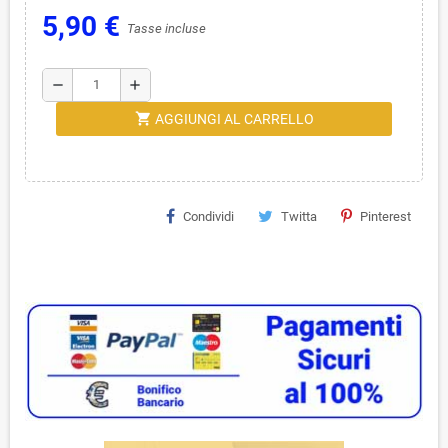
5,90 €
Tasse incluse
remove
add
shopping_cart
AGGIUNGI AL CARRELLO
Condividi
Twitta
Pinterest