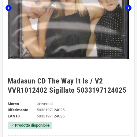
chevron_left
chevron_right
Madasun CD The Way It Is / V2
‎VVR1012402 Sigillato 5033197124025
Marca
Universal
Riferimento
5033197124025
EAN13
5033197124025
Prodotto disponibile
check