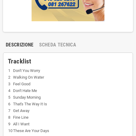
DESCRIZIONE
SCHEDA TECNICA
Tracklist
1
Don't You Worry
2
Walking On Water
3
Feel Good
4
Don't Hate Me
5
Sunday Morning
6
That's The Way It Is
7
Get Away
8
Fine Line
9
All I Want
10
These Are Your Days