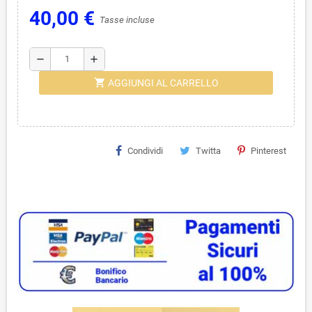
40,00 €
Tasse incluse
remove
add
shopping_cart
AGGIUNGI AL CARRELLO
Condividi
Twitta
Pinterest