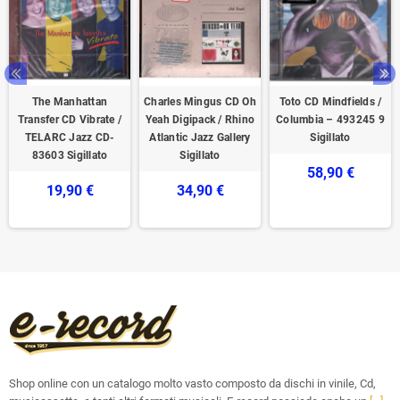
The Manhattan
Charles Mingus CD Oh
Toto CD Mindfields /
Transfer CD Vibrate /
Yeah Digipack / Rhino
Columbia ‎– 493245 9
TELARC Jazz CD-
Atlantic Jazz Gallery
Sigillato
83603 Sigillato
Sigillato
58,90 €
19,90 €
34,90 €
Shop online con un catalogo molto vasto composto da dischi in vinile, Cd,