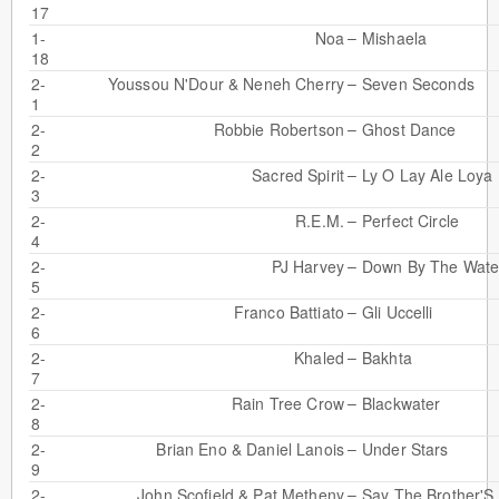
17
–
1-
Noa
Mishaela
18
–
2-
Youssou N'Dour
&
Neneh Cherry
Seven Seconds
1
–
2-
Robbie Robertson
Ghost Dance
2
–
2-
Sacred Spirit
Ly O Lay Ale Loya
3
–
2-
R.E.M.
Perfect Circle
4
–
2-
PJ Harvey
Down By The Wate
5
–
2-
Franco Battiato
Gli Uccelli
6
–
2-
Khaled
Bakhta
7
–
2-
Rain Tree Crow
Blackwater
8
–
2-
Brian Eno
&
Daniel Lanois
Under Stars
9
–
2-
John Scofield
&
Pat Metheny
Say The Brother'