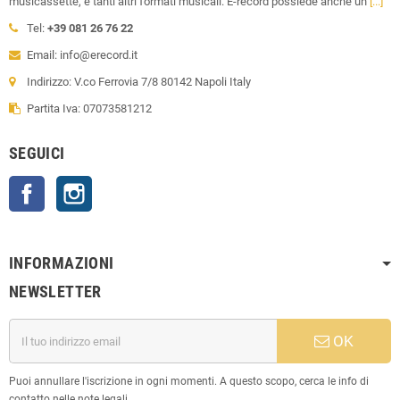
musicassette, e tanti altri formati musicali. E-record possiede anche un
[...]
Tel:
+39 081 26 76 22
Email: info@erecord.it
Indirizzo: V.co Ferrovia 7/8 80142 Napoli Italy
Partita Iva: 07073581212
SEGUICI
Facebook
Instagram
INFORMAZIONI
NEWSLETTER
OK
Puoi annullare l'iscrizione in ogni momenti. A questo scopo, cerca le info di
contatto nelle note legali.