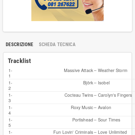
DESCRIZIONE
SCHEDA TECNICA
Tracklist
–
1-
Massive Attack
Weather Storm
1
–
1-
Björk
Isobel
2
–
1-
Cocteau Twins
Carolyn's Fingers
3
–
1-
Roxy Music
Avalon
4
–
1-
Portishead
Sour Times
5
–
1-
Fun Lovin' Criminals
Love Unlimited