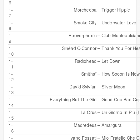
6
–
1-
Morcheeba
Trigger Hippie
7
–
1-
Smoke City
Underwater Love
8
–
1-
Hooverphonic
Club Montepulcian
9
–
1-
Sinéad O'Connor
Thank You For He
10
–
1-
Radiohead
Let Down
11
–
1-
Smiths*
How Sooon Is Now
12
–
1-
David Sylvian
Silver Moon
13
–
1-
Everything But The Girl
Good Cop Bad Co
14
–
1-
La Crus
Un Giorno In Più (
15
–
1-
Madredeus
Amargura
16
–
1-
Ivano Fossati
Mio Fratello Che G