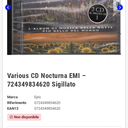
chevron_left
chevron_right
Various CD Nocturna EMI –
724349834620 Sigillato
Marca
Epic
Riferimento
0724349834620
EAN13
0724349834620
Non disponibile
block