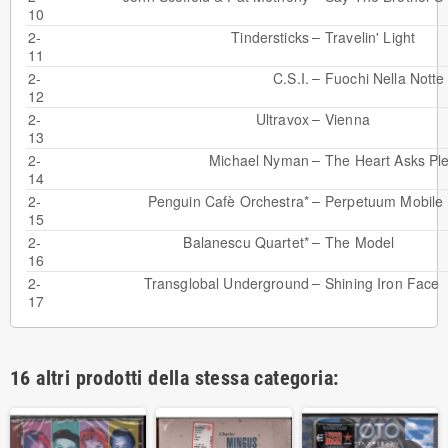
10
–
2-
Tindersticks
Travelin' Light
11
–
2-
C.S.I.
Fuochi Nella Notte
12
–
2-
Ultravox
Vienna
13
–
2-
Michael Nyman
The Heart Asks Ple
14
–
2-
Penguin Cafè Orchestra*
Perpetuum Mobile
15
–
2-
Balanescu Quartet*
The Model
16
–
2-
Transglobal Underground
Shining Iron Face
17
16 altri prodotti della stessa categoria: