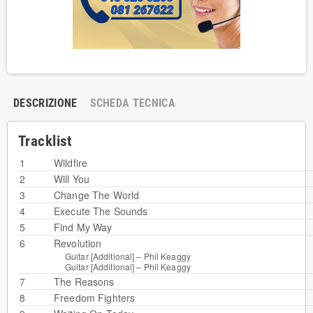
DESCRIZIONE
SCHEDA TECNICA
Tracklist
1
Wildfire
2
Will You
3
Change The World
4
Execute The Sounds
5
Find My Way
6
Revolution
Guitar [Additional] –
Phil Keaggy
Guitar [Additional] –
Phil Keaggy
7
The Reasons
8
Freedom Fighters