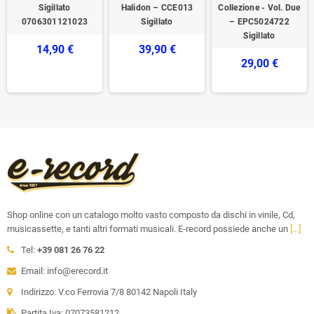
Sigillato
Halidon – CCE013
Collezione - Vol. Due
0706301121023
Sigillato
– EPC5024722
Sigillato
14,90 €
39,90 €
29,00 €
Shop online con un catalogo molto vasto composto da dischi in vinile, Cd,
musicassette, e tanti altri formati musicali. E-record possiede anche un
[...]
Tel:
+39 081 26 76 22
Email: info@erecord.it
Indirizzo: V.co Ferrovia 7/8 80142 Napoli Italy
Partita Iva: 07073581212