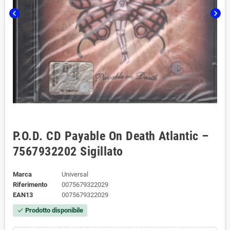
chevron_left
chevron_right
P.O.D. CD Payable On Death Atlantic –
7567932202 Sigillato
Marca
Universal
Riferimento
0075679322029
EAN13
0075679322029
Prodotto disponibile
check