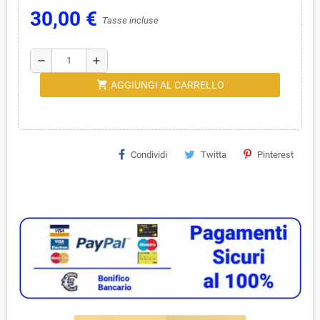
30,00 €
Tasse incluse
remove
add
shopping_cart
AGGIUNGI AL CARRELLO
Condividi
Twitta
Pinterest