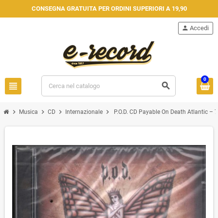
CONSEGNA GRATUITA PER ORDINI SUPERIORI A 19,90
person
Accedi
0
view_headline
search
chevron_right
chevron_right
chevron_right
chevron_right
Musica
CD
Internazionale
P.O.D. CD Payable On Death Atlantic – 