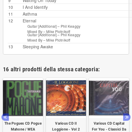
9
Waiting On Today
10
I And Identify
11
Asthma
12
Eternal
Guitar [Additional] –
Phil Keaggy
Mixed By –
Mike Plotnikoff
Guitar [Additional] –
Phil Keaggy
Mixed By –
Mike Plotnikoff
13
Sleeping Awake
16 altri prodotti della stessa categoria:
The Pogues CD Pogue
Various CD Il
Various CD Capital
Mahone / WEA
Loggione - Vol 2
For You - Classici Da