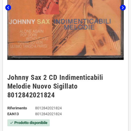
chevron_left
chevron_right
Johnny Sax 2 CD Indimenticabili
Melodie Nuovo Sigillato
8012842021824
Riferimento
8012842021824
EAN13
8012842021824
Prodotto disponibile
check