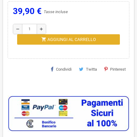
39,90 €
Tasse incluse
remove
add
shopping_cart
AGGIUNGI AL CARRELLO
Condividi
Twitta
Pinterest