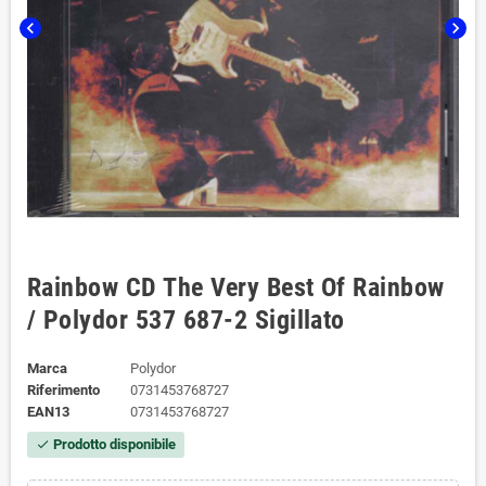
chevron_left
chevron_right
Rainbow CD The Very Best Of Rainbow
/ Polydor ‎537 687-2 Sigillato
Marca
Polydor
Riferimento
0731453768727
EAN13
0731453768727
Prodotto disponibile
check