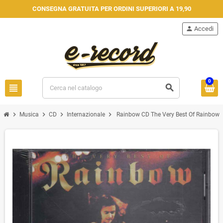
CONSEGNA GRATUITA PER ORDINI SUPERIORI A 19,90
person
Accedi
0
view_headline
search
chevron_right
chevron_right
chevron_right
chevron_right
Musica
CD
Internazionale
Rainbow CD The Very Best Of Rainbow / 