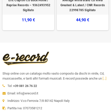
Eric Clapton CD Back Home /
Average White Band CD AWB
Reprise Records – 9362493952
Greatest & Latest / CNR Records
Sigillato
22998785 Sigillato
11,90 €
44,90 €
Shop online con un catalogo molto vasto composto da dischi in vinile, Cd,
musicassette, e tanti altri formati musicali. E-record possiede anche un
[...]
Tel:
+39 081 26 76 22
Email: info@erecord.it
Indirizzo: V.co Ferrovia 7/8 80142 Napoli Italy
Partita Iva: 07073581212