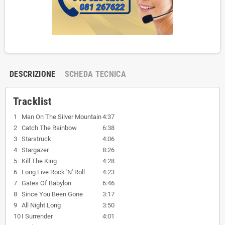
DESCRIZIONE
SCHEDA TECNICA
Tracklist
1
Man On The Silver Mountain
4:37
2
Catch The Rainbow
6:38
3
Starstruck
4:06
4
Stargazer
8:26
5
Kill The King
4:28
6
Long Live Rock 'N' Roll
4:23
7
Gates Of Babylon
6:46
8
Since You Been Gone
3:17
9
All Night Long
3:50
10
I Surrender
4:01