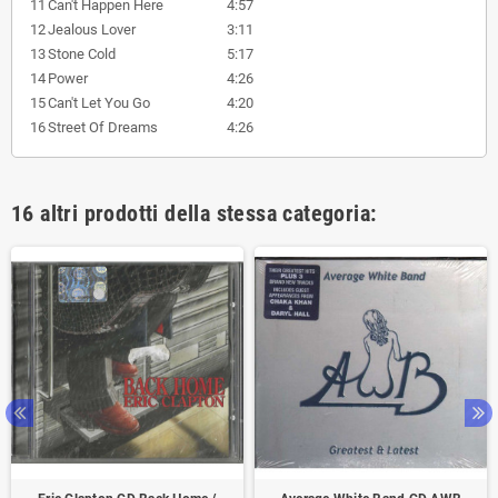
11
Can't Happen Here
4:57
12
Jealous Lover
3:11
13
Stone Cold
5:17
14
Power
4:26
15
Can't Let You Go
4:20
16
Street Of Dreams
4:26
16 altri prodotti della stessa categoria: