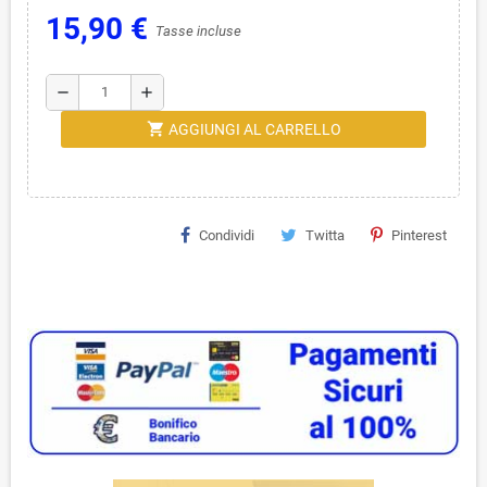
15,90 €
Tasse incluse
remove
add
shopping_cart
AGGIUNGI AL CARRELLO
Condividi
Twitta
Pinterest