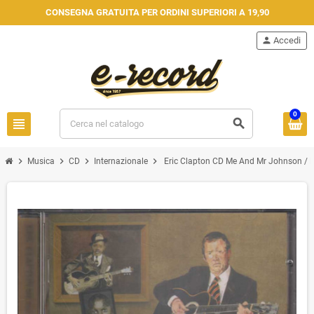
CONSEGNA GRATUITA PER ORDINI SUPERIORI A 19,90
person
Accedi
0
view_headline
search
chevron_right
chevron_right
chevron_right
chevron_right
Musica
CD
Internazionale
Eric Clapton CD Me And Mr Johnson / Re