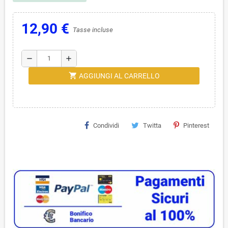
12,90 €
Tasse incluse
remove
add
shopping_cart
AGGIUNGI AL CARRELLO
Condividi
Twitta
Pinterest