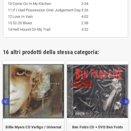
10
Come On In My Kitchen
3:34
11
If I Had Possession Over Judgement Day
3:26
12
Love In Vain
4:02
13
32-20 Blues
2:58
14
Hell Hound On My Trail
3:52
16 altri prodotti della stessa categoria:
Billie Myers CD Vertigo / Universal
Ben Folds CD + DVD Ben Folds