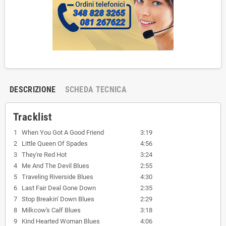
DESCRIZIONE
SCHEDA TECNICA
Tracklist
1
When You Got A Good Friend
3:19
2
Little Queen Of Spades
4:56
3
They're Red Hot
3:24
4
Me And The Devil Blues
2:55
5
Traveling Riverside Blues
4:30
6
Last Fair Deal Gone Down
2:35
7
Stop Breakin' Down Blues
2:29
8
Milkcow's Calf Blues
3:18
9
Kind Hearted Woman Blues
4:06