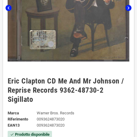
chevron_left
chevron_right
Eric Clapton CD Me And Mr Johnson /
Reprise Records ‎9362-48730-2
Sigillato
Marca
Warner Bros. Records
Riferimento
0093624873020
EAN13
0093624873020
Prodotto disponibile
check