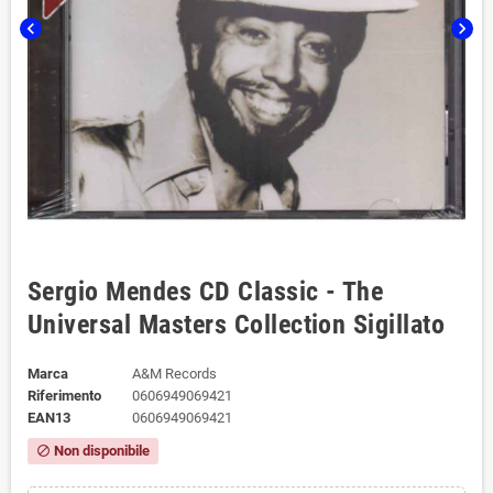
chevron_left
chevron_right
Sergio Mendes CD Classic - The
Universal Masters Collection Sigillato
Marca
A&M Records ‎
Riferimento
0606949069421
EAN13
0606949069421
Non disponibile
block