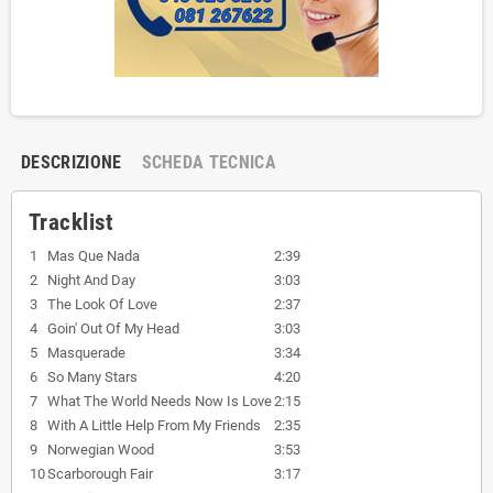
DESCRIZIONE
SCHEDA TECNICA
Tracklist
1
Mas Que Nada
2:39
2
Night And Day
3:03
3
The Look Of Love
2:37
4
Goin' Out Of My Head
3:03
5
Masquerade
3:34
6
So Many Stars
4:20
7
What The World Needs Now Is Love
2:15
8
With A Little Help From My Friends
2:35
9
Norwegian Wood
3:53
10
Scarborough Fair
3:17