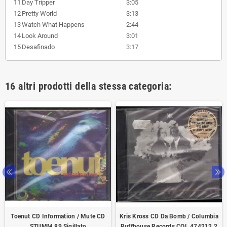
11
Day Tripper
3:05
12
Pretty World
3:13
13
Watch What Happens
2:44
14
Look Around
3:01
15
Desafinado
3:17
16 altri prodotti della stessa categoria:
Toenut CD Information / Mute CD
Kris Kross CD Da Bomb / Columbia
STUMM 89 Sigillato
Ruffhouse Records COL 474212 2