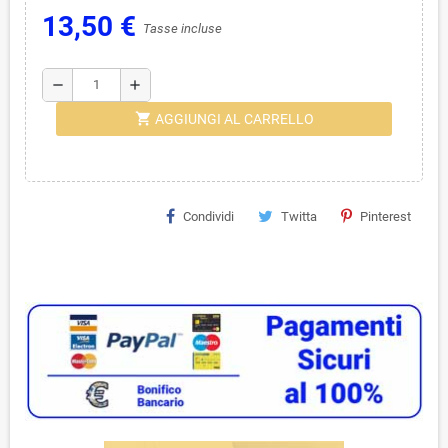
13,50 €
Tasse incluse
remove
add
shopping_cart
AGGIUNGI AL CARRELLO
Condividi
Twitta
Pinterest