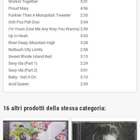
Workin' Together
3:31
Proud Mary
4:56
Funkier Than A Mosquita's Tweeter
2:33
Ooh Poo Pah Doo
3:34
I'm Yours (Use Me Any Way You Wanna)
2:50
Up In Heah
3:03
River Deep, Mountain High
3:28
Nutbush City Limits
2:58
Sweet Rhode Island Red
3:15
Sexy Ida (Part 1)
2:29
Sexy Ida (Part 2)
3:01
Baby - Get It On
3:10
Acid Queen
2:59
16 altri prodotti della stessa categoria: