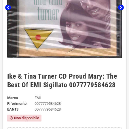
chevron_left
chevron_right
Ike & Tina Turner CD Proud Mary: The
Best Of EMI Sigillato 0077779584628
Marca
EMI
Riferimento
0077779584628
EAN13
0077779584628
Non disponibile
block