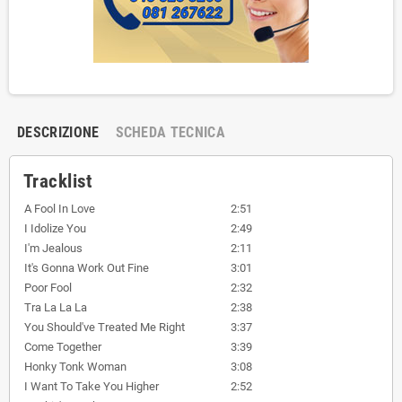
DESCRIZIONE
SCHEDA TECNICA
Tracklist
A Fool In Love
2:51
I Idolize You
2:49
I'm Jealous
2:11
It's Gonna Work Out Fine
3:01
Poor Fool
2:32
Tra La La La
2:38
You Should've Treated Me Right
3:37
Come Together
3:39
Honky Tonk Woman
3:08
I Want To Take You Higher
2:52