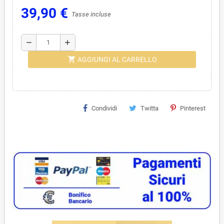
39,90 €
Tasse incluse
remove
add
shopping_cart
AGGIUNGI AL CARRELLO
Condividi
Twitta
Pinterest