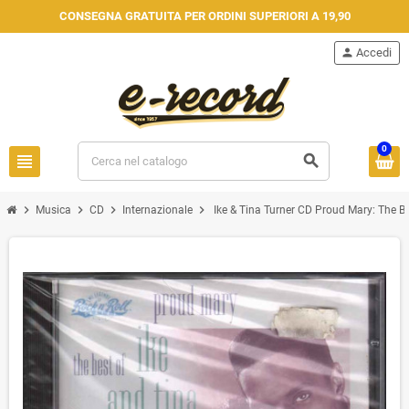
CONSEGNA GRATUITA PER ORDINI SUPERIORI A 19,90
person
Accedi
0
view_headline
search
chevron_right
chevron_right
chevron_right
chevron_right
Musica
CD
Internazionale
Ike & Tina Turner CD Proud Mary: The B