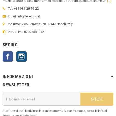
musicassette, e tanti altri formati musicali. E-record possiede anche un
[...]
Tel:
+39 081 26 76 22
Email: info@erecord.it
Indirizzo: V.co Ferrovia 7/8 80142 Napoli Italy
Partita Iva: 07073581212
SEGUICI
Facebook
Instagram
INFORMAZIONI
NEWSLETTER
OK
Puoi annullare l'iscrizione in ogni momenti. A questo scopo, cerca le info di