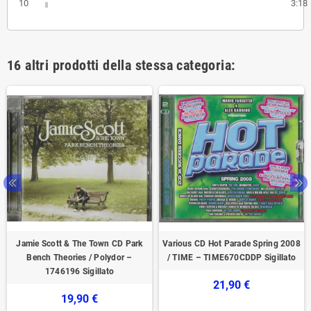
10
3:18
16 altri prodotti della stessa categoria:
Jamie Scott & The Town CD Park
Various CD Hot Parade Spring 2008
Bench Theories / Polydor –
/ TIME – TIME670CDDP Sigillato
1746196 Sigillato
21,90 €
19,90 €