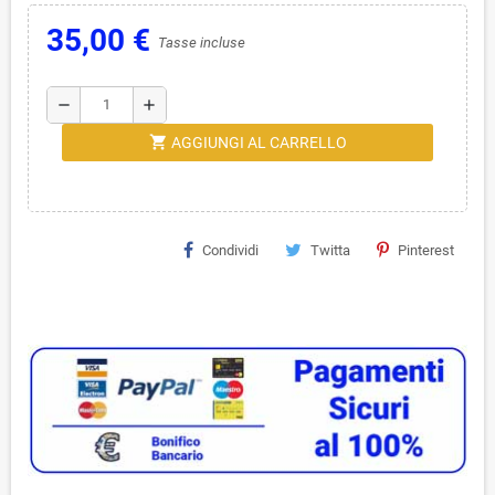
35,00 €
Tasse incluse
remove
add
shopping_cart
AGGIUNGI AL CARRELLO
Condividi
Twitta
Pinterest