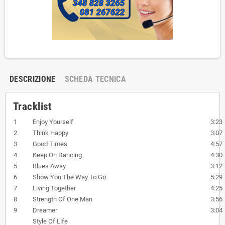
DESCRIZIONE
SCHEDA TECNICA
Tracklist
1
Enjoy Yourself
3:23
2
Think Happy
3:07
3
Good Times
4:57
4
Keep On Dancing
4:30
5
Blues Away
3:12
6
Show You The Way To Go
5:29
7
Living Together
4:25
8
Strength Of One Man
3:56
9
Dreamer
3:04
Style Of Life