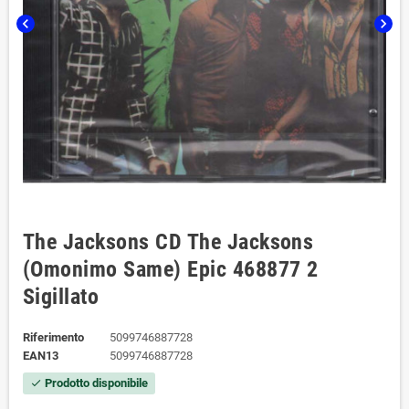
chevron_left
chevron_right
The Jacksons CD The Jacksons
(Omonimo Same) Epic ‎468877 2
Sigillato
Riferimento
5099746887728
EAN13
5099746887728
Prodotto disponibile
check