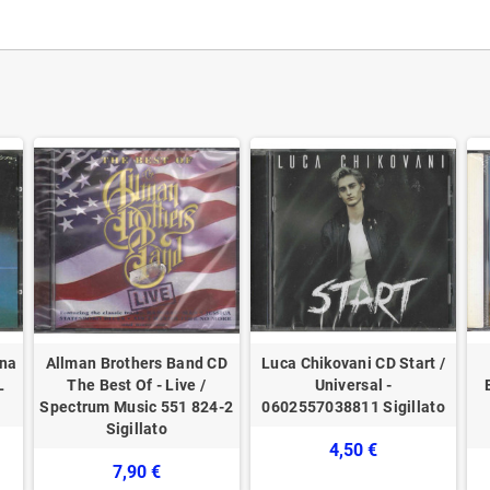
ana
Allman Brothers Band CD
Luca Chikovani CD Start /
L
The Best Of - Live /
Universal -
Spectrum Music 551 824-2
0602557038811 Sigillato
Sigillato
4,50 €
7,90 €