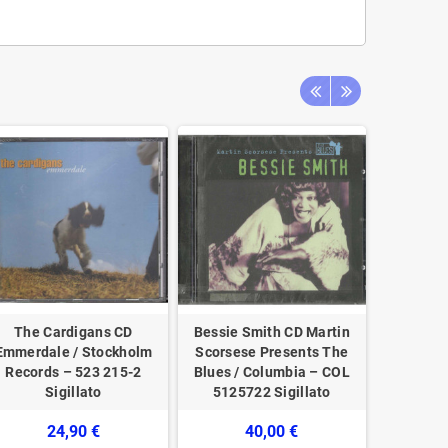
The Cardigans ‎CD
Bessie Smith CD Martin
Chick 
Emmerdale / Stockholm
Scorsese Presents The
Ultima
Records ‎– 523 215-2
Blues / Columbia – COL
Concord R
Sigillato
5125722 Sigillato
001
24,90 €
40,00 €