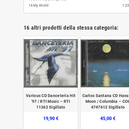
14
My World
1:23
16 altri prodotti della stessa categoria:
rown CD
Various CD Danceteria Hit
Carlos Santana CD Hav
/ Nicolosi
'97 / RTI Music – RTI
Moon / Columbia – CO
gillato
11362 Sigillato
4747612 Sigillato
9438
19,90 €
45,00 €
€