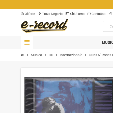
Offerte
Trova Negozio
Chi Siamo
Contattaci
card_giftcard
location_on
help_outline
view_headline
MUSI
chevron_right
Musica
chevron_right
CD
chevron_right
Internazionale
chevron_right
Guns N' Roses C