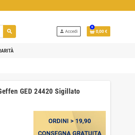
0
search
person
Accedi
0,00 €
RARITÀ
Geffen GED 24420 Sigillato