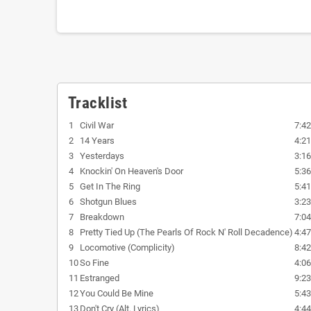
Tracklist
1
Civil War
7:42
2
14 Years
4:21
3
Yesterdays
3:16
4
Knockin' On Heaven's Door
5:36
5
Get In The Ring
5:41
6
Shotgun Blues
3:23
7
Breakdown
7:04
8
Pretty Tied Up (The Pearls Of Rock N' Roll Decadence)
4:47
9
Locomotive (Complicity)
8:42
10
So Fine
4:06
11
Estranged
9:23
12
You Could Be Mine
5:43
13
Don't Cry (Alt. Lyrics)
4:44