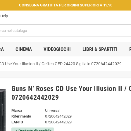
CONSEGNA GRATUITA PER ORDINI SUPERIORI A 19,90
Help
CA
CINEMA
VIDEOGIOCHI
LIBRI & SPARTITI
D Use Your Illusion II / Geffen GED 24420 Sigillato 0720642442029
Guns N' Roses CD Use Your Illusion II / 
0720642442029
Marca
Universal
Riferimento
0720642442029
EAN13
0720642442029
Prodotto disponibile
check