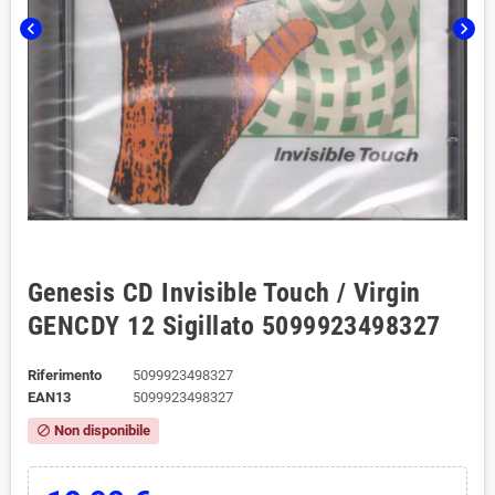
chevron_left
chevron_right
Genesis CD Invisible Touch / Virgin
‎GENCDY 12 Sigillato 5099923498327
Riferimento
5099923498327
EAN13
5099923498327
Non disponibile
block