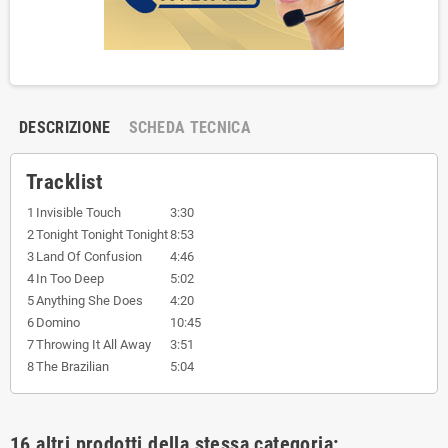
DESCRIZIONE
SCHEDA TECNICA
Tracklist
1
Invisible Touch
3:30
2
Tonight Tonight Tonight
8:53
3
Land Of Confusion
4:46
4
In Too Deep
5:02
5
Anything She Does
4:20
6
Domino
10:45
7
Throwing It All Away
3:51
8
The Brazilian
5:04
16 altri prodotti della stessa categoria: