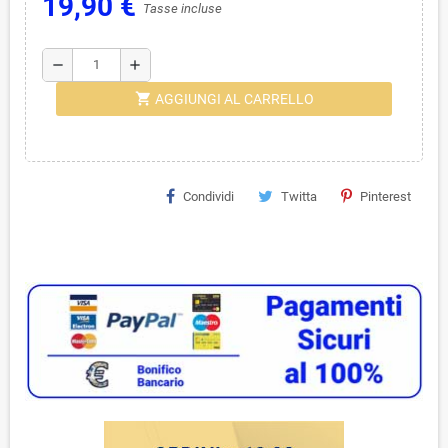
19,90 €
Tasse incluse
remove
add
shopping_cart
AGGIUNGI AL CARRELLO
Condividi
Twitta
Pinterest