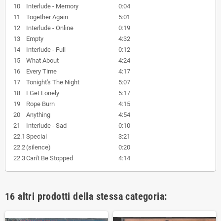
10
Interlude - Memory
0:04
11
Together Again
5:01
12
Interlude - Online
0:19
13
Empty
4:32
14
Interlude - Full
0:12
15
What About
4:24
16
Every Time
4:17
17
Tonight's The Night
5:07
18
I Get Lonely
5:17
19
Rope Burn
4:15
20
Anything
4:54
21
Interlude - Sad
0:10
22.1
Special
3:21
22.2
(silence)
0:20
22.3
Can't Be Stopped
4:14
16 altri prodotti della stessa categoria: