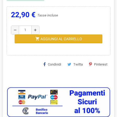
22,90 €
Tasse incluse
remove
add
shopping_cart
AGGIUNGI AL CARRELLO
Condividi
Twitta
Pinterest