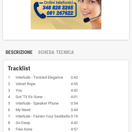
DESCRIZIONE
SCHEDA TECNICA
Tracklist
1
Interlude - Twisted Elegance
0:42
2
Velvet Rope
4:55
3
You
4:42
4
Got 'Til It's Gone
4:01
5
Interlude - Speaker Phone
0:54
6
My Need
3:44
7
Interlude - Fasten Your Seatbelts
0:19
8
Go Deep
4:42
9
Free Xone
4:57