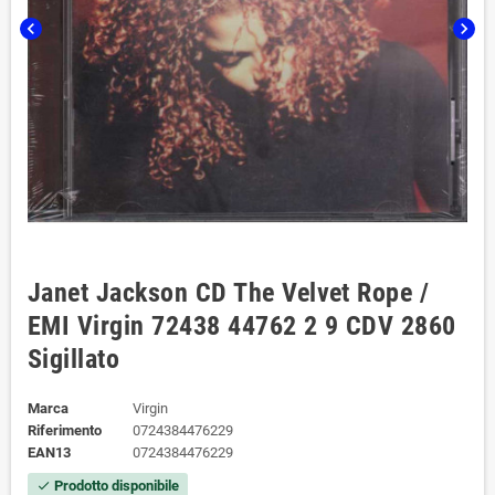
chevron_left
chevron_right
Janet Jackson CD The Velvet Rope /
EMI Virgin 72438 44762 2 9 CDV 2860
Sigillato
Marca
Virgin
Riferimento
0724384476229
EAN13
0724384476229
Prodotto disponibile
check