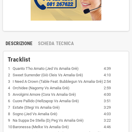
DESCRIZIONE
SCHEDA TECNICA
Tracklist
1
Quanto T'ho Amato (Jed Vs Amalia Grè)
4:39
2
Sweet Surrender (Giò Cleis Vs Amalia Grè)
4:10
3
I Need A Crown (Table Feat. Bubblegun Vs Amalia Grè)
2:54
4
Orchidee (Nagorny Vs Amalia Grè)
2:59
5
Avvolgimi Amore (Cora Vs Amalia Grè)
4:00
6
Cuore Pallido (Hellzapop Vs Amalia Grè)
3:51
7
Estate (Stegi Vs Amalia Grè)
3:29
8
Sogno (Jed Vs Amalia Grè)
4:03
9
Na Suppa De Stella (Dj Peg Vs Amalia Grè)
3:22
10
Baronessa (Melke Vs Amalia Grè)
4:46