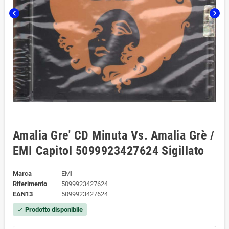
chevron_left
chevron_right
Amalia Gre' CD Minuta Vs. Amalia Grè /
EMI Capitol 5099923427624 Sigillato
Marca
EMI
Riferimento
5099923427624
EAN13
5099923427624
Prodotto disponibile
check