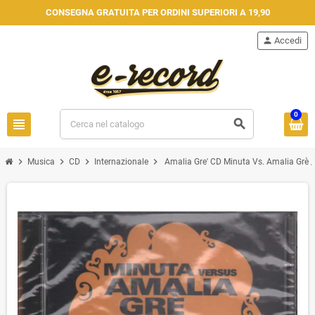
CONSEGNA GRATUITA PER ORDINI SUPERIORI A 19,90
person
Accedi
0
view_headline
search
chevron_right
chevron_right
chevron_right
chevron_right
Musica
CD
Internazionale
Amalia Gre' CD Minuta Vs. Amalia Grè 