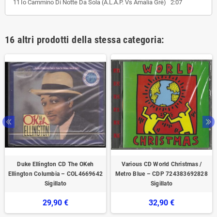
11
Io Cammino Di Notte Da Sola (A.L.A.P. Vs Amalia Grè)
2:07
16 altri prodotti della stessa categoria:
Duke Ellington CD The OKeh
Various CD World Christmas /
Ellington Columbia – COL4669642
Metro Blue – CDP 724383692828
Sigillato
Sigillato
29,90 €
32,90 €