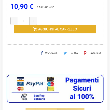
10,90 €
Tasse incluse
remove
add
shopping_cart
AGGIUNGI AL CARRELLO
Condividi
Twitta
Pinterest