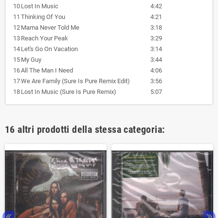
10
Lost In Music
4:42
11
Thinking Of You
4:21
12
Mama Never Told Me
3:18
13
Reach Your Peak
3:29
14
Let's Go On Vacation
3:14
15
My Guy
3:44
16
All The Man I Need
4:06
17
We Are Family (Sure Is Pure Remix Edit)
3:56
18
Lost In Music (Sure Is Pure Remix)
5:07
16 altri prodotti della stessa categoria: