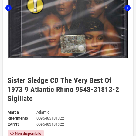
chevron_left
chevron_right
Sister Sledge CD The Very Best Of
1973 9 Atlantic Rhino 9548-31813-2
Sigillato
Marca
Atlantic
Riferimento
0095483181322
EAN13
0095483181322
Non disponibile
block