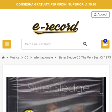
CONSEGNA GRATUITA PER ORDINI SUPERIORI A 19,90
person
Accedi
0
view_headline
search
chevron_right
chevron_right
chevron_right
chevron_right
Musica
CD
Internazionale
Sister Sledge CD The Very Best Of 1973 