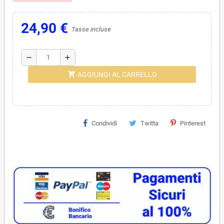
24,90 €
Tasse incluse
remove
add
shopping_cart
AGGIUNGI AL CARRELLO
Condividi
Twitta
Pinterest