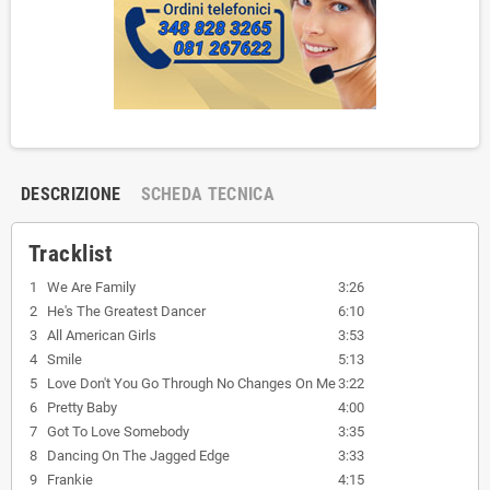
DESCRIZIONE
SCHEDA TECNICA
Tracklist
1
We Are Family
3:26
2
He's The Greatest Dancer
6:10
3
All American Girls
3:53
4
Smile
5:13
5
Love Don't You Go Through No Changes On Me
3:22
6
Pretty Baby
4:00
7
Got To Love Somebody
3:35
8
Dancing On The Jagged Edge
3:33
9
Frankie
4:15