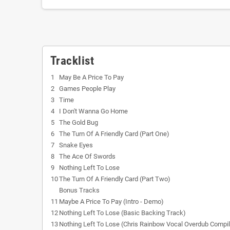
Tracklist
1
May Be A Price To Pay
2
Games People Play
3
Time
4
I Don't Wanna Go Home
5
The Gold Bug
6
The Turn Of A Friendly Card (Part One)
7
Snake Eyes
8
The Ace Of Swords
9
Nothing Left To Lose
10
The Turn Of A Friendly Card (Part Two)
Bonus Tracks
11
Maybe A Price To Pay (Intro - Demo)
12
Nothing Left To Lose (Basic Backing Track)
13
Nothing Left To Lose (Chris Rainbow Vocal Overdub Compil