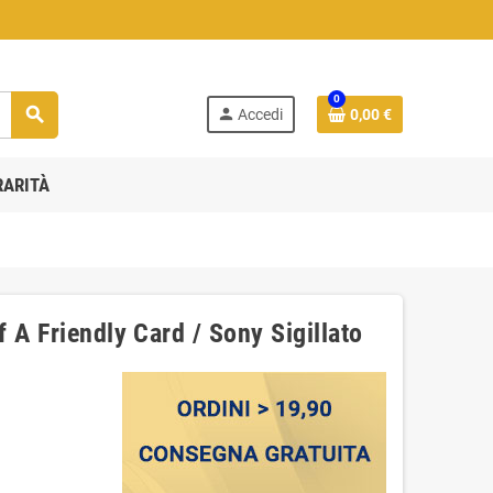
0
search
person
Accedi
0,00 €
RARITÀ
 A Friendly Card / Sony Sigillato