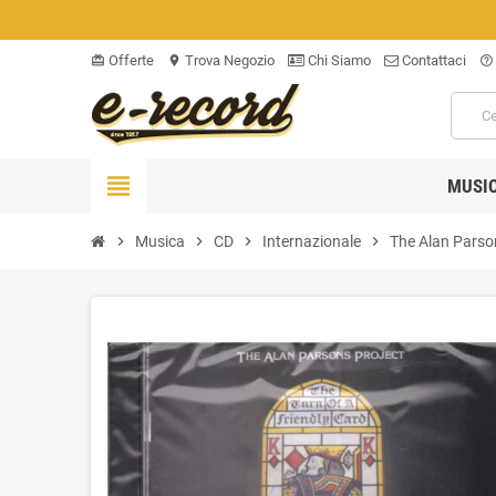
Offerte
Trova Negozio
Chi Siamo
Contattaci
card_giftcard
location_on
help_outline
view_headline
MUSI
chevron_right
Musica
chevron_right
CD
chevron_right
Internazionale
chevron_right
The Alan Parson