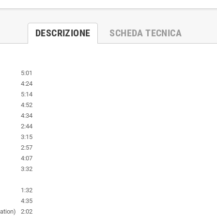
DESCRIZIONE
SCHEDA TECNICA
5:01
4:24
5:14
4:52
4:34
2:44
3:15
2:57
4:07
3:32
1:32
4:35
ation)
2:02