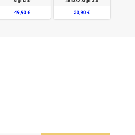
Sigillato
464382 Sigillato
49,90 €
30,90 €