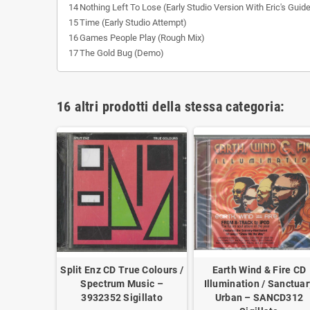
14
Nothing Left To Lose (Early Studio Version With Eric's Guid
15
Time (Early Studio Attempt)
16
Games People Play (Rough Mix)
17
The Gold Bug (Demo)
16 altri prodotti della stessa categoria:
e Wailers
Split Enz CD True Colours /
Earth Wind & Fire CD
re Nuovo
Spectrum Music –
Illumination / Sanctuar
454889322
3932352 Sigillato
Urban ‎– SANCD312