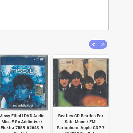
Missy Elliott ‎DVD Audio
Beatles ‎CD Beatles For
Costa Pi
Miss E So Addictive /
Sale Mono / EMI
Di P
Elektra 7559-62643-9
Parlophone ‎Apple CDP 7
802