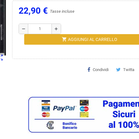
22,90 €
Tasse incluse
remove
add
shopping_cart
AGGIUNGI AL CARRELLO
ut_map
Condividi
Twitta