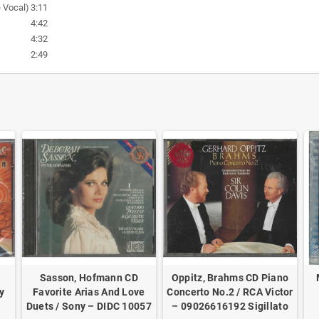
e Vocal)
3:11
4:42
4:32
2:49
Sasson, Hofmann CD
Oppitz, Brahms CD Piano
y
Favorite Arias And Love
Concerto No.2 / RCA Victor
Duets / Sony – DIDC 10057
– 09026616192 Sigillato