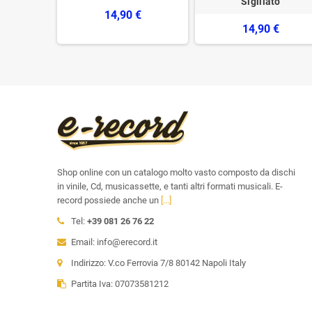
Sigillato
€
14,90 €
14,90 €
Shop online con un catalogo molto vasto composto da dischi
in vinile, Cd, musicassette, e tanti altri formati musicali. E-
record possiede anche un
[...]
Tel:
+39 081 26 76 22
Email: info@erecord.it
Indirizzo: V.co Ferrovia 7/8 80142 Napoli Italy
Partita Iva: 07073581212