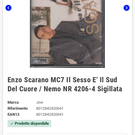
chevron_left
chevron_right
Enzo Scarano MC7 Il Sesso E' Il Sud
Del Cuore / Nemo NR 4206-4 Sigillata
Marca
Jive
Riferimento
8012842420641
EAN13
8012842420641
Prodotto disponibile
check