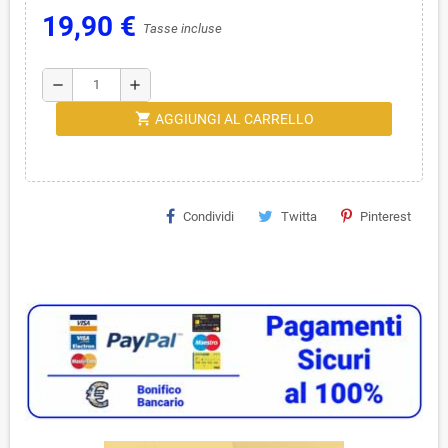
19,90 €
Tasse incluse
remove
add
shopping_cart
AGGIUNGI AL CARRELLO
Condividi
Twitta
Pinterest