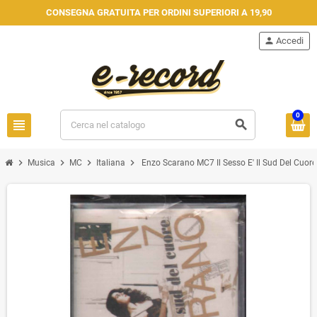
CONSEGNA GRATUITA PER ORDINI SUPERIORI A 19,90
person
Accedi
0
view_headline
search
chevron_right
chevron_right
chevron_right
chevron_right
Musica
MC
Italiana
Enzo Scarano MC7 Il Sesso E' Il Sud Del Cuor