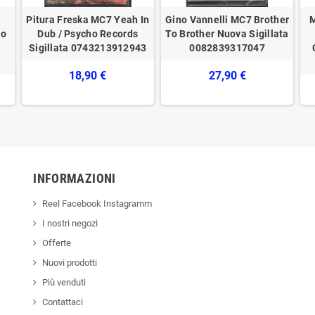
Pitura Freska MC7 Yeah In
Gino Vannelli ‎MC7 Brother
M
do
Dub / Psycho Records
To Brother Nuova Sigillata
Sigillata 0743213912943
0082839317047
18,90 €
27,90 €
INFORMAZIONI
Reel Facebook Instagramm
I nostri negozi
Offerte
Nuovi prodotti
Più venduti
Contattaci