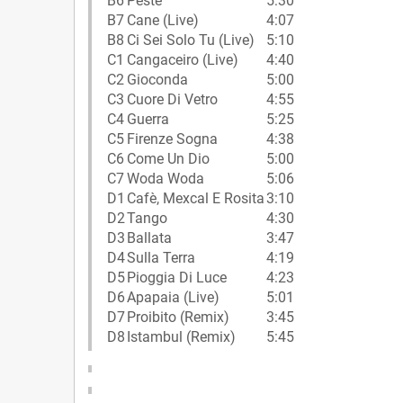
B6
Peste
5:30
B7
Cane (Live)
4:07
B8
Ci Sei Solo Tu (Live)
5:10
C1
Cangaceiro (Live)
4:40
C2
Gioconda
5:00
C3
Cuore Di Vetro
4:55
C4
Guerra
5:25
C5
Firenze Sogna
4:38
C6
Come Un Dio
5:00
C7
Woda Woda
5:06
D1
Cafè, Mexcal E Rosita
3:10
D2
Tango
4:30
D3
Ballata
3:47
D4
Sulla Terra
4:19
D5
Pioggia Di Luce
4:23
D6
Apapaia (Live)
5:01
D7
Proibito (Remix)
3:45
D8
Istambul (Remix)
5:45