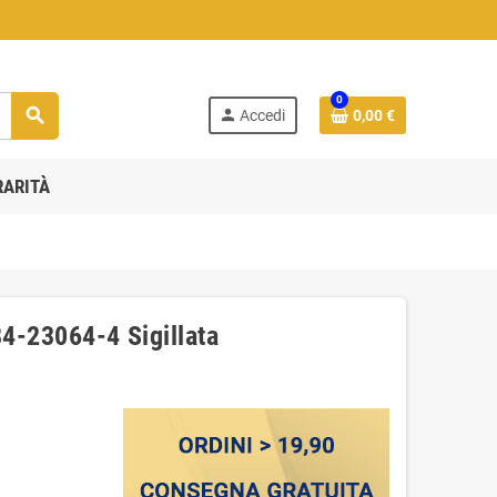
0
search
person
Accedi
0,00 €
RARITÀ
84-23064-4 Sigillata