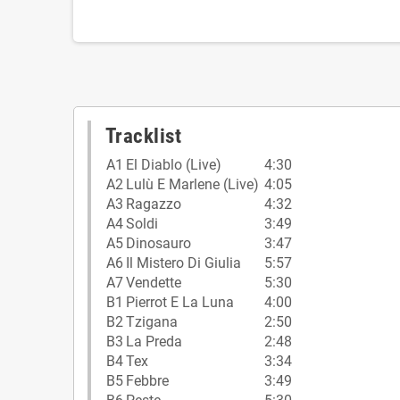
Tracklist
A1
El Diablo (Live)
4:30
A2
Lulù E Marlene (Live)
4:05
A3
Ragazzo
4:32
A4
Soldi
3:49
A5
Dinosauro
3:47
A6
Il Mistero Di Giulia
5:57
A7
Vendette
5:30
B1
Pierrot E La Luna
4:00
B2
Tzigana
2:50
B3
La Preda
2:48
B4
Tex
3:34
B5
Febbre
3:49