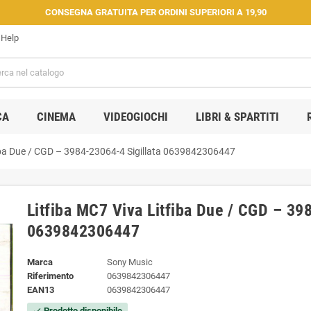
CONSEGNA GRATUITA PER ORDINI SUPERIORI A 19,90
Help
CA
CINEMA
VIDEOGIOCHI
LIBRI & SPARTITI
iba Due / CGD ‎– 3984-23064-4 Sigillata 0639842306447
Litfiba MC7 Viva Litfiba Due / CGD ‎– 39
0639842306447
Marca
Sony Music
Riferimento
0639842306447
EAN13
0639842306447
Prodotto disponibile
check