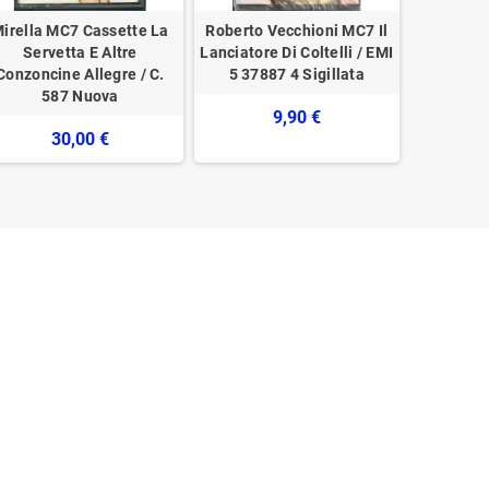
irella MC7 Cassette La
Roberto Vecchioni ‎‎‎‎‎‎MC7 Il
Tiroman
Servetta E Altre
Lanciatore Di Coltelli / EMI
Contin
Conzoncine Allegre / C.
5 37887 4 Sigillata
‎Virgi
587 Nuova
9,90 €
30,00 €