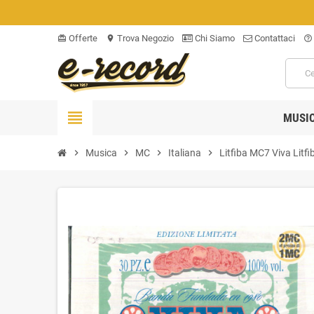
Offerte
Trova Negozio
Chi Siamo
Contattaci
card_giftcard
location_on
help_outline
view_headline
MUSI
chevron_right
Musica
chevron_right
MC
chevron_right
Italiana
chevron_right
Litfiba MC7 Viva Litf