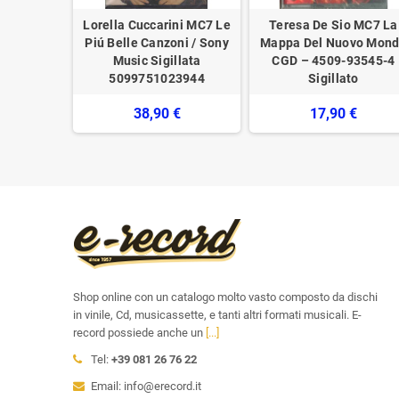
MC7 Una
Lorella Cuccarini MC7 Le
Teresa De Sio MC7 La
 / 50 SGM
Piú Belle Canzoni / Sony
Mappa Del Nuovo Mon
ova
Music Sigillata
CGD – 4509-93545-4
5099751023944
Sigillato
€
38,90 €
17,90 €
Shop online con un catalogo molto vasto composto da dischi
in vinile, Cd, musicassette, e tanti altri formati musicali. E-
record possiede anche un
[...]
Tel:
+39 081 26 76 22
Email: info@erecord.it