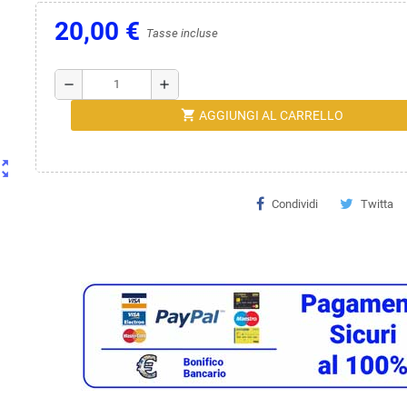
20,00 €
Tasse incluse
remove
add
shopping_cart
AGGIUNGI AL CARRELLO
ut_map
Condividi
Twitta