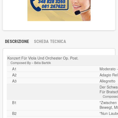
DESCRIZIONE
SCHEDA TECNICA
Konzert Für Viola Und Orchester Op. Post.
Composed By – Béla Bartók
A1
Moderato -
A2
Adagio Reli
A3
Allegretto
Der Schwan
Für Bratsc
Composed 
B1
"Zwischen 
Bewegt, Mit
B2
"Nun Laube