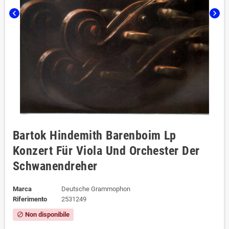
chevron_left
chevron_right
Bartok Hindemith Barenboim Lp
Konzert Für Viola Und Orchester Der
Schwanendreher
Marca
Deutsche Grammophon
Riferimento
2531249
Non disponibile
block