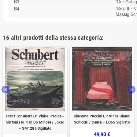
B3
"Der Gutz
B4
"Seid Ihr 
Mässig Sch
16 altri prodotti della stessa categoria:
Franz Schubert LP Vinile Tragica -
Giacomo Puccini LP Vinile Gianni
Sinfonia N. 4 In Do Minore / Joker
Schicchi / Cedra‎ – LO65 Sigillato
– SM1286 Sigillato
49,90 €