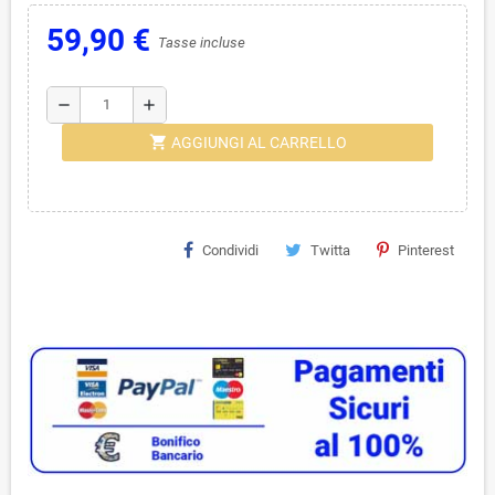
59,90 €
Tasse incluse
remove
add
shopping_cart
AGGIUNGI AL CARRELLO
Condividi
Twitta
Pinterest