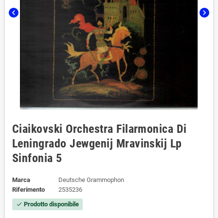
chevron_left
chevron_right
Ciaikovski Orchestra Filarmonica Di
Leningrado Jewgenij Mravinskij Lp
Sinfonia 5
Marca
Deutsche Grammophon
Riferimento
2535236
Prodotto disponibile
check