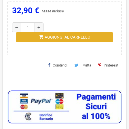
32,90 €
Tasse incluse
remove
add
shopping_cart
AGGIUNGI AL CARRELLO
Condividi
Twitta
Pinterest