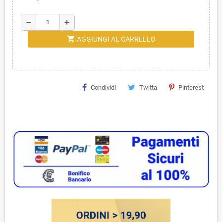
remove
add
shopping_cart
AGGIUNGI AL CARRELLO
Condividi
Twitta
Pinterest