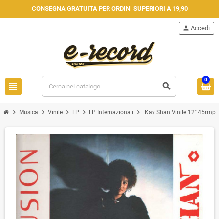
CONSEGNA GRATUITA PER ORDINI SUPERIORI A 19,90
person
Accedi
0
view_headline
search
chevron_right
chevron_right
chevron_right
chevron_right
chevron_right
Musica
Vinile
LP
LP Internazionali
Kay Shan Vinile 12" 45rmp