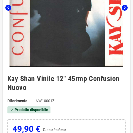
chevron_left
chevron_right
Kay Shan Vinile 12" 45rmp Confusion
Nuovo
Riferimento
NW10001Z
Prodotto disponibile
check
49,90 €
Tasse incluse