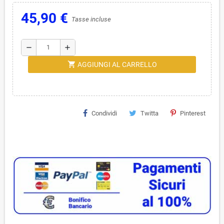
45,90 €
Tasse incluse
remove
add
shopping_cart
AGGIUNGI AL CARRELLO
Condividi
Twitta
Pinterest