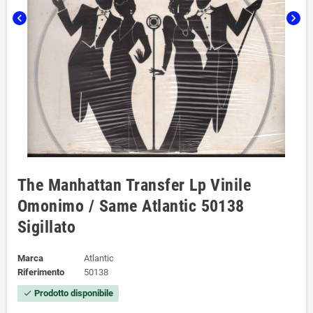
chevron_left
chevron_right
The Manhattan Transfer Lp Vinile
Omonimo / Same Atlantic 50138
Sigillato
Marca
Atlantic
Riferimento
50138
Prodotto disponibile
check