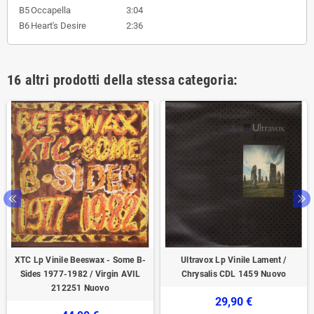
B5
Occapella
3:04
B6
Heart's Desire
2:36
16 altri prodotti della stessa categoria:
XTC Lp Vinile Beeswax - Some B-
Ultravox Lp Vinile Lament /
Sides 1977-1982 / Virgin ‎AVIL
Chrysalis ‎CDL 1459 Nuovo
212251 Nuovo
29,90 €