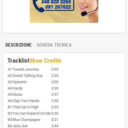
DESCRIZIONE
SCHEDA TECNICA
Tracklist
Show Credits
A1
Tuxedo Junction
3:03
A2
Sweet Talking Guy
2:25
A3
Operator
3:09
A4
Candy
3:26
A5
Gloria
2:57
A6
Clap Your Hands
2:55
B1
That Cat Is High
2:53
B2
You Can Depend On Me
3:30
B3
Blue Champagne
2:21
B4
Java Jive
2:44