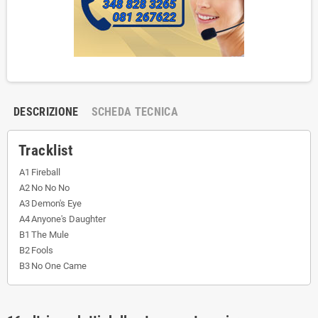
DESCRIZIONE
SCHEDA TECNICA
Tracklist
A1
Fireball
A2
No No No
A3
Demon's Eye
A4
Anyone's Daughter
B1
The Mule
B2
Fools
B3
No One Came