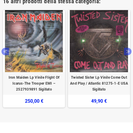
16 altri prodotti della stessa categoria:
Iron Maiden Lp Vinile Flight Of
Twisted Sister Lp Vinile Come Out
Icarus-The Trooper EMI –
And Play / Atlantic 81275-1-E USA
2527939891 Sigillato
Sigillato
250,00 €
49,90 €