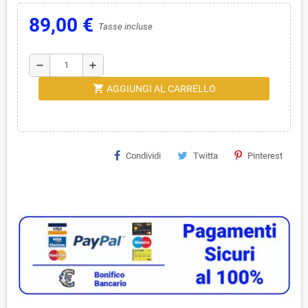
89,00 €
Tasse incluse
remove
add
shopping_cart
AGGIUNGI AL CARRELLO
Condividi
Twitta
Pinterest