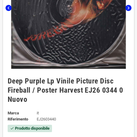
chevron_left
chevron_right
Deep Purple Lp Vinile Picture Disc
Fireball / Poster Harvest EJ26 0344 0
Nuovo
Marca
it
Riferimento
EJ2603440
Prodotto disponibile
check