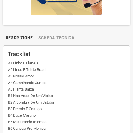
DESCRIZIONE
SCHEDA TECNICA
Tracklist
A1
Linho E Flanela
A2
Lindo E Triste Brasil
A3
Nosso Amor
A4
Camnihando Juntos
A5
Planta Baixa
B1
Nas Asas De Um Violao
B2
A Sombra De Um Jatoba
B3
Premio E Castigo
B4
Doce Martirio
B5
Misturando Idiomas
B6
Cancao Pro Monica