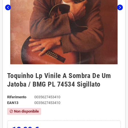
chevron_left
chevron_right
Toquinho Lp Vinile A Sombra De Um
Jatoba / BMG ‎PL 74534 Sigillato
Riferimento
0035627453410
EAN13
0035627453410
Non disponibile
block