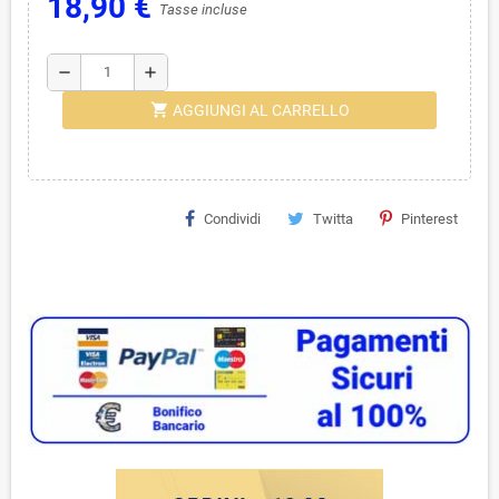
18,90 €
Tasse incluse
remove
add
shopping_cart
AGGIUNGI AL CARRELLO
Condividi
Twitta
Pinterest