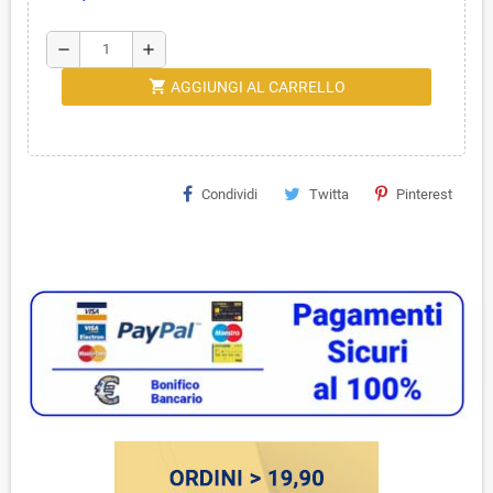
remove
add
shopping_cart
AGGIUNGI AL CARRELLO
Condividi
Twitta
Pinterest