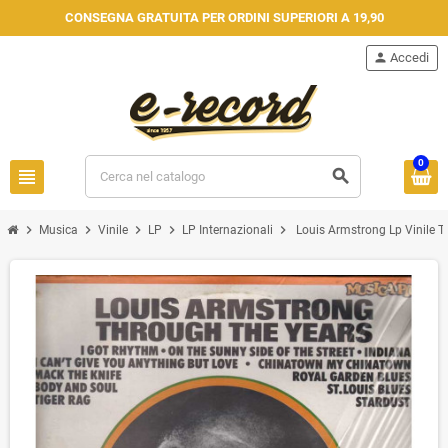
CONSEGNA GRATUITA PER ORDINI SUPERIORI A 19,90
person
Accedi
0
view_headline
search
chevron_right
chevron_right
chevron_right
chevron_right
chevron_right
Musica
Vinile
LP
LP Internazionali
Louis Armstrong Lp Vinile 