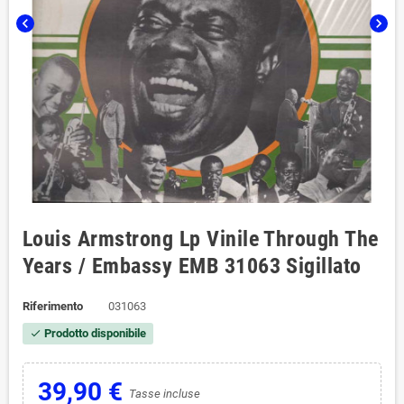
chevron_left
chevron_right
Louis Armstrong Lp Vinile Through The
Years / Embassy EMB 31063 Sigillato
Riferimento
031063
Prodotto disponibile
check
39,90 €
Tasse incluse