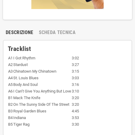
DESCRIZIONE
SCHEDA TECNICA
Tracklist
A1
I Got Rhythm
3:02
A2
Stardust
3:27
A3
Chinatown My Chinatown
3:15
A4
St. Louis Blues
3:03
A5
Body And Soul
3:16
A6
I Can’t Give You Anything But Love
3:10
B1
Mack The Knife
3:20
B2
On The Sunny Side Of The Street
3:20
B3
Royal Garden Blues
4:45
B4
Indiana
3:53
B5
Tiger Rag
3:30