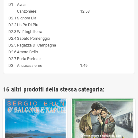
D1
Avrai
Canzoniere:
12:58
D2.1
Signora Lia
D2.2
Un Pò Di Più
D2.3
W L' Inghilterra
D2.4
Sabato Pomeriggio
D2.5
Ragazza Di Campagna
D2.6
Amore Bello
D2.7
Porta Portese
D3
Ancorassieme
1:49
16 altri prodotti della stessa categoria: