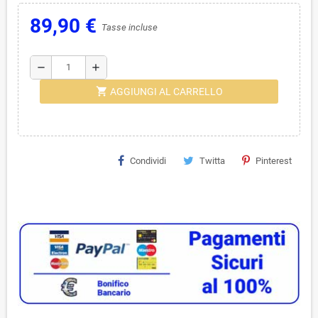
89,90 €
Tasse incluse
remove
add
shopping_cart
AGGIUNGI AL CARRELLO
Condividi
Twitta
Pinterest