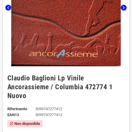
chevron_left
chevron_right
Claudio Baglioni ‎Lp Vinile
Ancorassieme / Columbia ‎472774 1
Nuovo
Riferimento
5099747277412
EAN13
5099747277412
Non disponibile
block