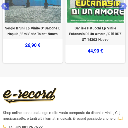
Sergio Bruni Lp Vinile O' Balcone E
Daniele Patucchi Lp Vinile
Napule / Emi Serie Talent Nuovo
Eutanasia Di Un Amore / Rifi ‎RDZ
ST 14303 Nuovo
26,90 €
44,90 €
Shop online con un catalogo molto vasto composto da dischi in vinile, Cd,
musicassette, e tanti altri formati musicali. E-record possiede anche un
[...]
Tel:
+39 081 26 76 22