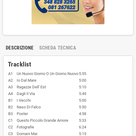
DESCRIZIONE
SCHEDA TECNICA
Tracklist
A1
Un Nuovo Giorno O Un Giorno Nuovo
5:55
A2
Io Dal Mare
5:00
A3
Ragazze Dell' Est
5:10
A4
Dagli Il Via
5:49
B1
I Vecchi
5:00
B2
Naso Di Falco
5:50
B3
Poster
4:58
C1
Questo Piccolo Grande Amore
5:33
C2
Fotografie
6:24
C3
Domani Mai
5:15