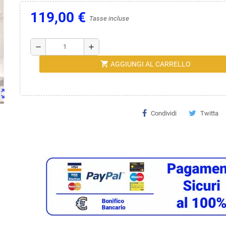
119,00 €
Tasse incluse
remove
add
shopping_cart
AGGIUNGI AL CARRELLO
ut_map
Condividi
Twitta