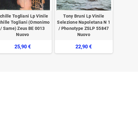
chille Togliani Lp Vinile
Tony Bruni Lp Vinile
Eduardo 
hille Togliani (Omonimo
Selezione Napoletana N 1
Vinile 
/ Same) Zeus BE 0013
/ Phonotype ZSLP 55847
Cupiel
Nuovo
Nuovo
25,90 €
22,90 €