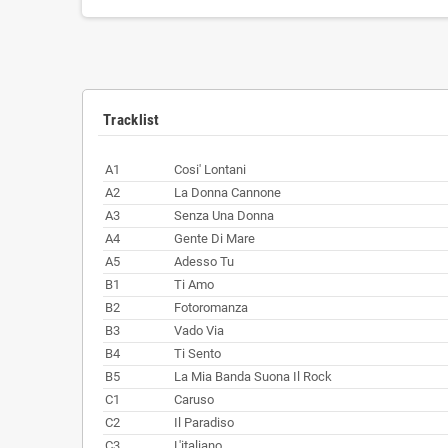
Tracklist
A1
Cosi' Lontani
A2
La Donna Cannone
A3
Senza Una Donna
A4
Gente Di Mare
A5
Adesso Tu
B1
Ti Amo
B2
Fotoromanza
B3
Vado Via
B4
Ti Sento
B5
La Mia Banda Suona Il Rock
C1
Caruso
C2
Il Paradiso
C3
L'italiano