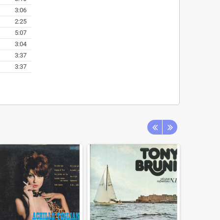
3:06
2:25
5:07
3:04
3:37
3:37