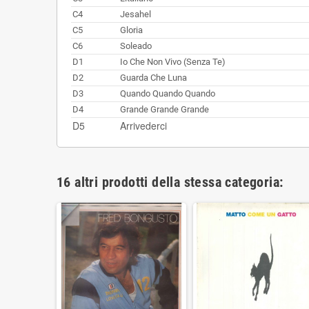
C4
Jesahel
C5
Gloria
C6
Soleado
D1
Io Che Non Vivo (Senza Te)
D2
Guarda Che Luna
D3
Quando Quando Quando
D4
Grande Grande Grande
D5
Arrivederci
16 altri prodotti della stessa categoria: