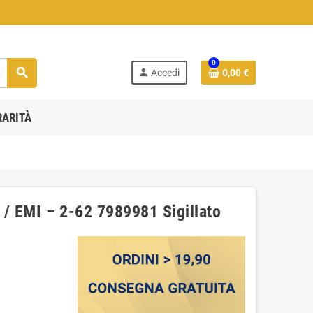
0
search
person
Accedi
0,00 €
RARITÀ
o / EMI ‎– 2-62 7989981 ‎Sigillato