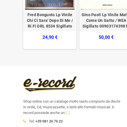
ile Er Mejo
Fred Bongusto ‎Lp Vinile
Gino Paoli ‎Lp Vinile Ma
 33029
Chi Ci Sara' Dopo Di Me /
Come Un Gatto / WEA
33029
Ri Fi ORL 8534 Sigillato
Sigillato 00903174398
€
24,90 €
50,00 €
Shop online con un catalogo molto vasto composto da dischi
in vinile, Cd, musicassette, e tanti altri formati musicali. E-
record possiede anche un
[...]
Tel:
+39 081 26 76 22