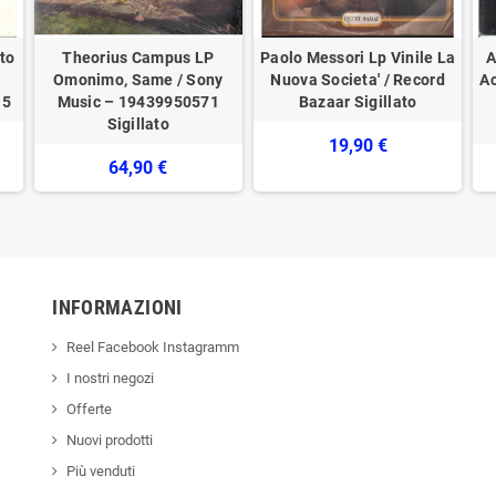
tto
Theorius Campus LP
Paolo Messori ‎‎Lp Vinile La
A
Omonimo, Same / Sony
Nuova Societa' / Record
Ac
15
Music – 19439950571
Bazaar ‎Sigillato
Sigillato
19,90 €
64,90 €
INFORMAZIONI
Reel Facebook Instagramm
I nostri negozi
Offerte
Nuovi prodotti
Più venduti