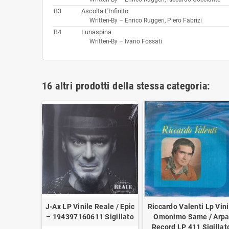
B3
Ascolta L'Infinito
Written-By –
Enrico Ruggeri
,
Piero Fabrizi
B4
Lunaspina
Written-By –
Ivano Fossati
16 altri prodotti della stessa categoria:
Lp Vinile
J-Ax LP Vinile Reale / Epic
Riccardo Valenti ‎Lp Vini
 Napoli /
– 194397160611 Sigillato
Omonimo Same / Arp
DL 0002
Record LP 411 Sigillat