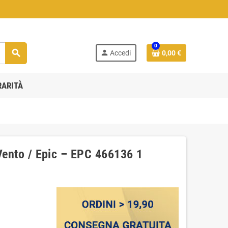
0
search
person
Accedi
0,00 €
RARITÀ
 Vento / Epic ‎– EPC 466136 1