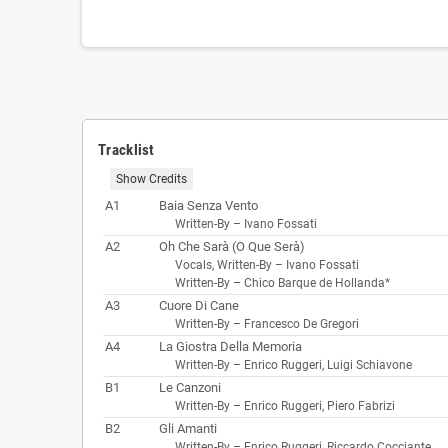
Tracklist
Show Credits
A1
Baia Senza Vento
Written-By –
Ivano Fossati
A2
Oh Che Sarà (O Que Serà)
Vocals, Written-By –
Ivano Fossati
Written-By –
Chico Barque de Hollanda*
A3
Cuore Di Cane
Written-By –
Francesco De Gregori
A4
La Giostra Della Memoria
Written-By –
Enrico Ruggeri
,
Luigi Schiavone
B1
Le Canzoni
Written-By –
Enrico Ruggeri
,
Piero Fabrizi
B2
Gli Amanti
Written-By –
Enrico Ruggeri
,
Riccardo Cocciante