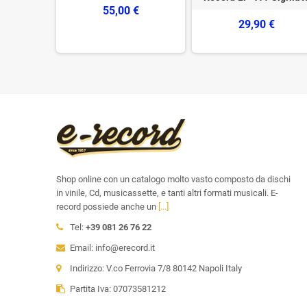
55,00 €
o
29,90 €
€
Shop online con un catalogo molto vasto composto da dischi
in vinile, Cd, musicassette, e tanti altri formati musicali. E-
record possiede anche un
[...]
Tel:
+39 081 26 76 22
Email: info@erecord.it
Indirizzo: V.co Ferrovia 7/8 80142 Napoli Italy
Partita Iva: 07073581212