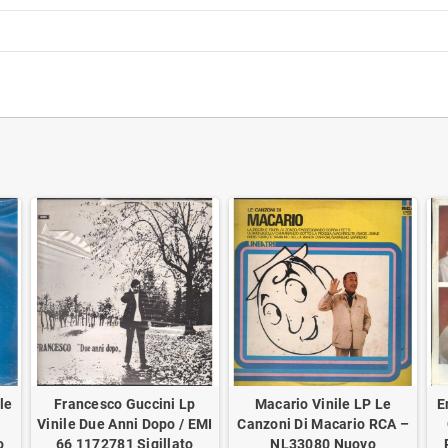
le
Francesco Guccini Lp
Macario Vinile LP Le
E
a
Vinile Due Anni Dopo / EMI
Canzoni Di Macario RCA –
o
‎66 1172781 Sigillato
NL33080 Nuovo