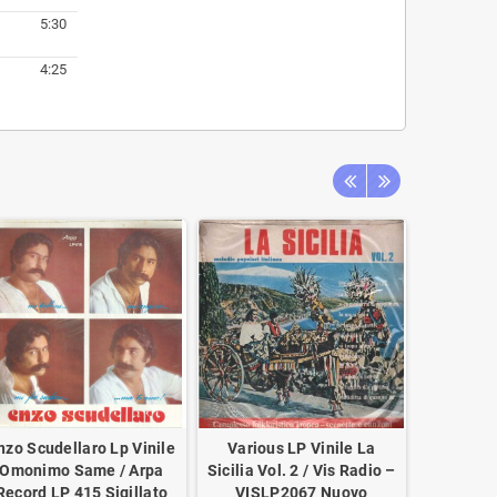
5:30
4:25
nzo Scudellaro Lp Vinile
Various LP Vinile La
AA.VV. Lp
Omonimo Same / Arpa
Sicilia Vol. 2 / Vis Radio –
Suc
Record LP 415 Sigillato
VISLP2067 Nuovo
Quadrif