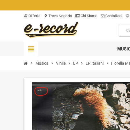
Offerte
Trova Negozio
Chi Siamo
Contattaci
card_giftcard
location_on
help_outline
view_headline
MUSI
chevron_right
Musica
chevron_right
Vinile
chevron_right
LP
chevron_right
LP Italiani
chevron_right
Fiorella M