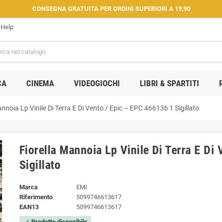
CONSEGNA GRATUITA PER ORDINI SUPERIORI A 19,90
Help
CA
CINEMA
VIDEOGIOCHI
LIBRI & SPARTITI
annoia Lp Vinile Di Terra E Di Vento / Epic ‎– EPC 466136 1 Sigillato
Fiorella Mannoia Lp Vinile Di Terra E Di
Sigillato
Marca
EMI
Riferimento
5099746613617
EAN13
5099746613617
Prodotto disponibile
check