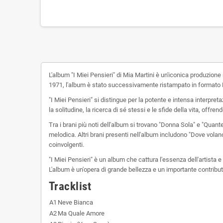
L'album "I Miei Pensieri" di Mia Martini è un'iconica produzion
1971, l'album è stato successivamente ristampato in formato LP 
"I Miei Pensieri" si distingue per la potente e intensa interpr
la solitudine, la ricerca di sé stessi e le sfide della vita, off
Tra i brani più noti dell'album si trovano "Donna Sola" e "Quant
melodica. Altri brani presenti nell'album includono "Dove volano 
coinvolgenti.
"I Miei Pensieri" è un album che cattura l'essenza dell'artista 
L'album è un'opera di grande bellezza e un importante contributo 
Tracklist
A1
Neve Bianca
A2
Ma Quale Amore