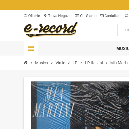
Offerte
Trova Negozio
Chi Siamo
Contattaci
card_giftcard
location_on
help_outline
view_headline
MUSI
chevron_right
Musica
chevron_right
Vinile
chevron_right
LP
chevron_right
LP Italiani
chevron_right
Mia Martini