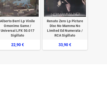
Alberto Berri Lp Vinile
Renato Zero Lp Picture
Antonio 
Omonimo Same /
Disc No Mamma No
Lp Vinil
Universal LPX 50.017
Limited Ed Numerata /
bonofa
Sigillato
RCA Sigillato
22,90 €
33,90 €