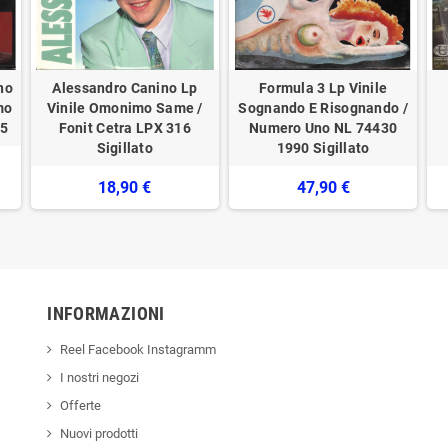
no
Alessandro Canino ‎Lp
Formula 3 ‎Lp Vinile
mo
Vinile Omonimo Same /
Sognando E Risognando /
55
Fonit Cetra ‎LPX 316
Numero Uno ‎NL 74430
Sigillato
1990 Sigillato
18,90 €
47,90 €
INFORMAZIONI
Reel Facebook Instagramm
I nostri negozi
Offerte
Nuovi prodotti