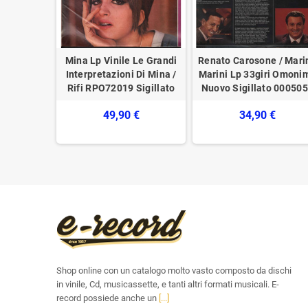
Vinile LP
Mina Lp Vinile Le Grandi
Renato Carosone / Mari
la New's
Interpretazioni Di Mina /
Marini Lp 33giri Omoni
Sigillato
Rifi RPO72019 Sigillato
Nuovo Sigillato 00050
€
49,90 €
34,90 €
Shop online con un catalogo molto vasto composto da dischi
in vinile, Cd, musicassette, e tanti altri formati musicali. E-
record possiede anche un
[...]