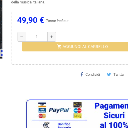
della musica italiana.
49,90 €
Tasse incluse
remove
add
shopping_cart
AGGIUNGI AL CARRELLO
ut_map
Condividi
Twitta