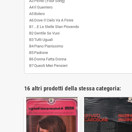
A3
Picnic (Your Song)
A4
Il Guerriero
A5
Bolero
A6
Dove Il Cielo Va A Finire
B1
...E Le Stelle Stan Piovendo
B2
Gentile Se Vuoi
B3
Tutti Uguali
B4
Piano Pianissimo
B5
Padrone
B6
Donna Fatta Donna
B7
Questi Miei Pensieri
16 altri prodotti della stessa categoria: