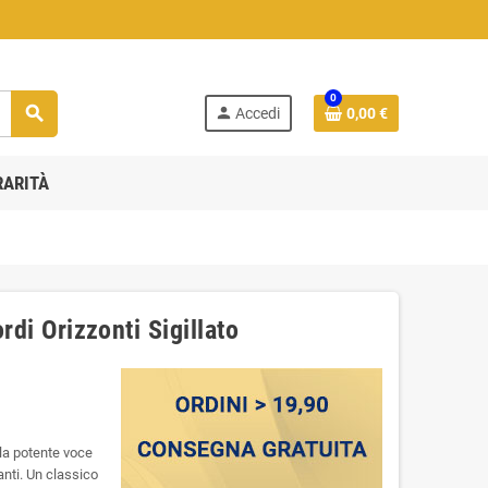
0
search
person
Accedi
0,00 €
RARITÀ
rdi Orizzonti Sigillato
 la potente voce
nti. Un classico