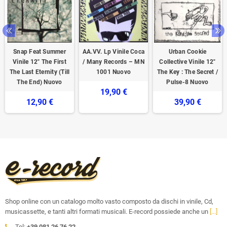
Snap Feat Summer
AA.VV. Lp Vinile Coca
Urban Cookie
‎Vinile 12" The First
/ Many Records ‎– MN
Collective Vinile 12"
The Last Eternity (Till
1001 Nuovo
The Key : The Secret /
The End) Nuovo
Pulse-8 Nuovo
19,90 €
12,90 €
39,90 €
Shop online con un catalogo molto vasto composto da dischi in vinile, Cd,
musicassette, e tanti altri formati musicali. E-record possiede anche un
[...]
Tel:
+39 081 26 76 22