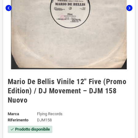
chevron_left
chevron_right
Mario De Bellis ‎Vinile 12" Five (Promo
Edition) / DJ Movement ‎– DJM 158
Nuovo
Marca
Flying Records
Riferimento
DJM158
Prodotto disponibile
check