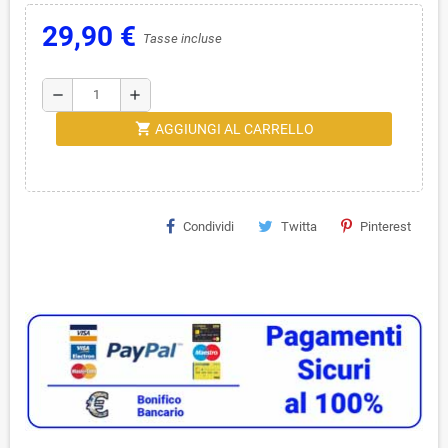
29,90 €
Tasse incluse
remove
add
shopping_cart
AGGIUNGI AL CARRELLO
Condividi
Twitta
Pinterest