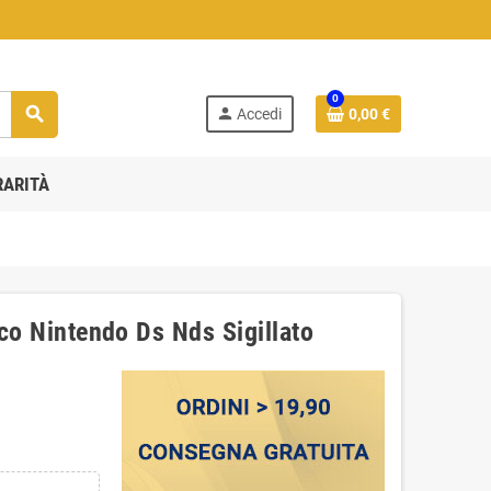
0
search
person
Accedi
0,00 €
RARITÀ
oco Nintendo Ds Nds Sigillato