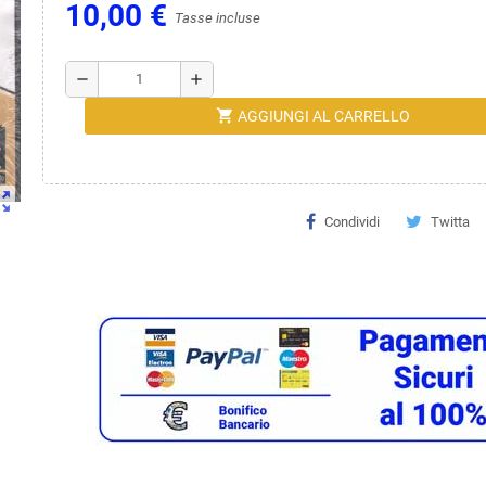
10,00 €
Tasse incluse
remove
add
shopping_cart
AGGIUNGI AL CARRELLO
ut_map
Condividi
Twitta