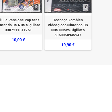
iulia Passione Pop Star
Teenage Zombies
Trauma C
ntendo DS NDS Sigillato
Videogioco Nintendo DS
Knife Vid
3307211311251
NDS Nuovo Sigillato
Ds N
5060050945947
10,00 €
19,90 €