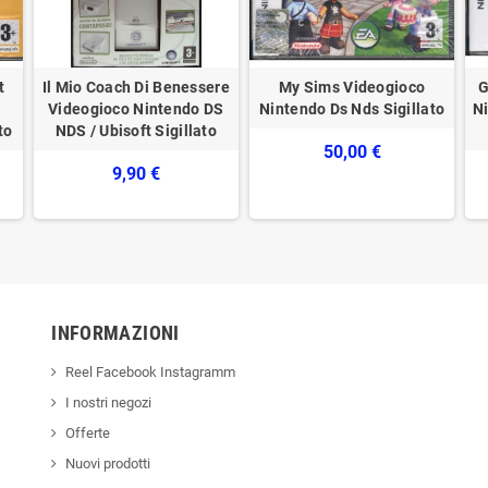
t
Il Mio Coach Di Benessere
My Sims Videogioco
G
Videogioco Nintendo DS
Nintendo Ds Nds Sigillato
Ni
to
NDS / Ubisoft Sigillato
50,00 €
9,90 €
INFORMAZIONI
Reel Facebook Instagramm
I nostri negozi
Offerte
Nuovi prodotti