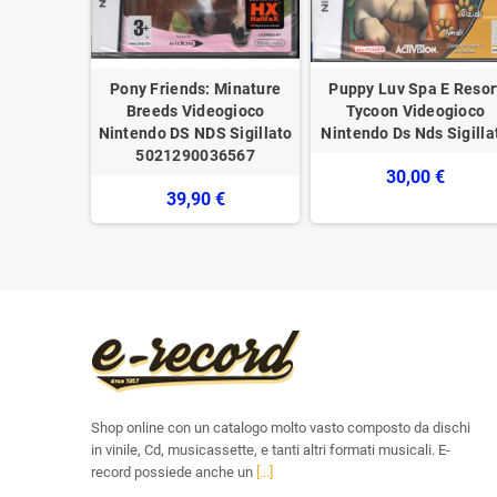
rtrait Of
Pony Friends: Minature
Puppy Luv Spa E Resor
 Nintendo
Breeds Videogioco
Tycoon Videogioco
llato
Nintendo DS NDS Sigillato
Nintendo Ds Nds Sigilla
5021290036567
 €
30,00 €
39,90 €
Shop online con un catalogo molto vasto composto da dischi
in vinile, Cd, musicassette, e tanti altri formati musicali. E-
record possiede anche un
[...]