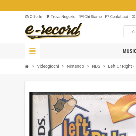
Offerte
Trova Negozio
Chi Siamo
Contattaci
card_giftcard
location_on
help_outline
view_headline
MUSI
chevron_right
Videogiochi
chevron_right
Nintendo
chevron_right
NDS
chevron_right
Left Or Right -