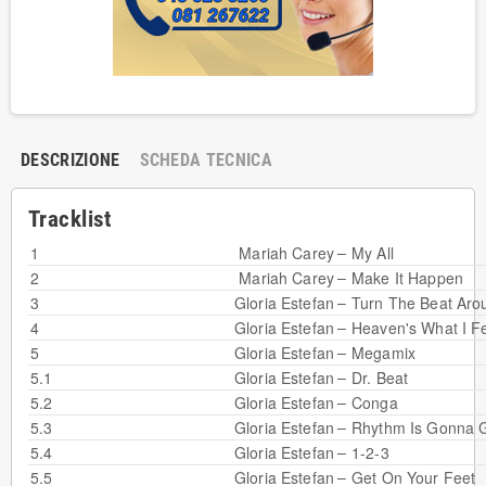
DESCRIZIONE
SCHEDA TECNICA
Tracklist
–
1
Mariah Carey
My All
–
2
Mariah Carey
Make It Happen
–
3
Gloria Estefan
Turn The Beat Aro
–
4
Gloria Estefan
Heaven's What I F
–
5
Gloria Estefan
Megamix
–
5.1
Gloria Estefan
Dr. Beat
–
5.2
Gloria Estefan
Conga
–
5.3
Gloria Estefan
Rhythm Is Gonna 
–
5.4
Gloria Estefan
1-2-3
–
5.5
Gloria Estefan
Get On Your Feet