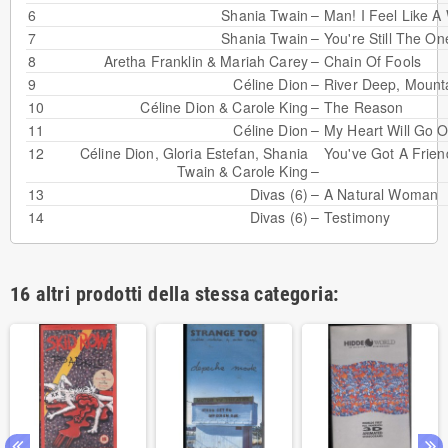
–
6
Shania Twain
Man! I Feel Like 
–
7
Shania Twain
You're Still The On
–
8
Aretha Franklin
&
Mariah Carey
Chain Of Fools
–
9
Céline Dion
River Deep, Mount
–
10
Céline Dion
&
Carole King
The Reason
–
11
Céline Dion
My Heart Will Go 
12
Céline Dion
,
Gloria Estefan
,
Shania
You've Got A Frien
–
Twain
&
Carole King
–
13
Divas (6)
A Natural Woman
–
14
Divas (6)
Testimony
16 altri prodotti della stessa categoria: