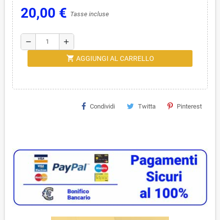
20,00 €
Tasse incluse
remove
add
shopping_cart
AGGIUNGI AL CARRELLO
Condividi
Twitta
Pinterest