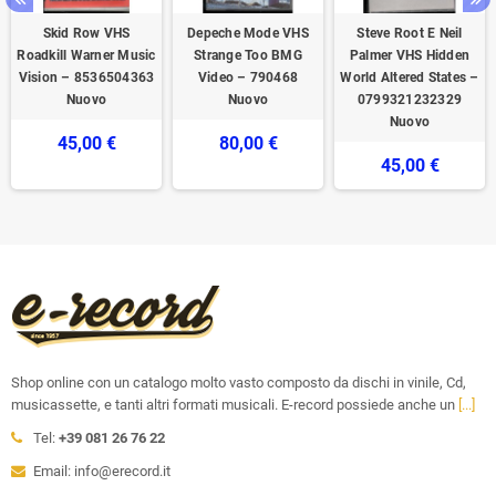
Skid Row VHS
Depeche Mode VHS
Steve Root E Neil
Roadkill Warner Music
Strange Too BMG
Palmer VHS Hidden
Vision – 8536504363
Video – 790468
World Altered States –
Nuovo
Nuovo
0799321232329
Nuovo
45,00 €
80,00 €
45,00 €
Shop online con un catalogo molto vasto composto da dischi in vinile, Cd,
musicassette, e tanti altri formati musicali. E-record possiede anche un
[...]
Tel:
+39 081 26 76 22
Email: info@erecord.it