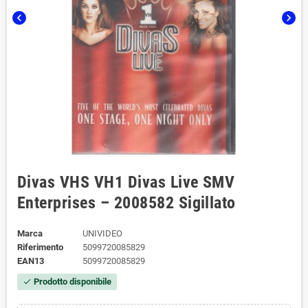
chevron_left
chevron_right
Divas VHS VH1 Divas Live SMV
Enterprises – 2008582 Sigillato
Marca
UNIVIDEO
Riferimento
5099720085829
EAN13
5099720085829
Prodotto disponibile
check