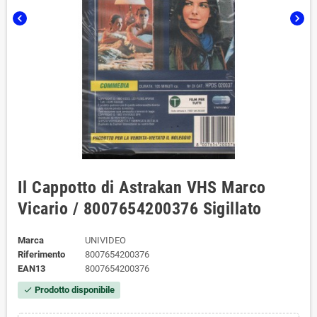
chevron_left
chevron_right
Il Cappotto di Astrakan VHS Marco
Vicario / 8007654200376 Sigillato
Marca
UNIVIDEO
Riferimento
8007654200376
EAN13
8007654200376
Prodotto disponibile
check