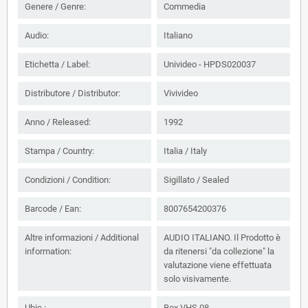
Genere / Genre:
Commedia
Audio:
Italiano
Etichetta / Label:
Univideo - HPDS020037
Distributore / Distributor:
Vivivideo
Anno / Released:
1992
Stampa / Country:
Italia / Italy
Condizioni / Condition:
Sigillato / Sealed
Barcode / Ean:
8007654200376
Altre informazioni / Additional
AUDIO ITALIANO. Il Prodotto è
information:
da ritenersi "da collezione" la
valutazione viene effettuata
solo visivamente.
Ubic.:
Box VHS 08