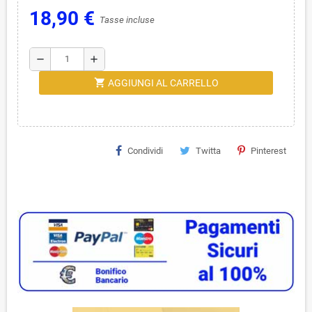
18,90 €
Tasse incluse
remove
add
shopping_cart
AGGIUNGI AL CARRELLO
Condividi
Twitta
Pinterest