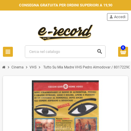
CONSEGNA GRATUITA PER ORDINI SUPERIORI A 19,90
person
Accedi
0
view_headline
search
chevron_right
chevron_right
chevron_right
Cinema
VHS
Tutto Su Mia Madre VHS Pedro Almodovar / 801722900