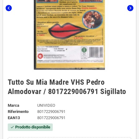
chevron_left
chevron_right
Tutto Su Mia Madre VHS Pedro
Almodovar / 8017229006791 Sigillato
Marca
UNIVIDEO
Riferimento
8017229006791
EAN13
8017229006791
Prodotto disponibile
check