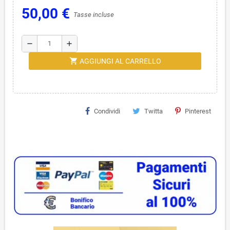
50,00 €
Tasse incluse
remove
add
shopping_cart
AGGIUNGI AL CARRELLO
Condividi
Twitta
Pinterest