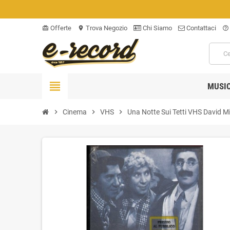
Offerte
Trova Negozio
Chi Siamo
Contattaci
card_giftcard
location_on
help_outline
view_headline
MUSI
chevron_right
Cinema
chevron_right
VHS
chevron_right
Una Notte Sui Tetti VHS David Mil