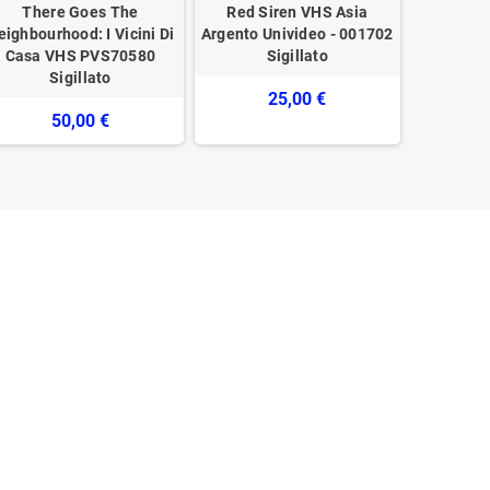
There Goes The
Red Siren VHS Asia
I Fior
eighbourhood: I Vicini Di
Argento Univideo - 001702
Incanta
Casa VHS PVS70580
Sigillato
Quin
Sigillato
749029
25,00 €
50,00 €