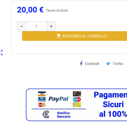
20,00 €
Tasse incluse
remove
add
shopping_cart
AGGIUNGI AL CARRELLO
ut_map
Condividi
Twitta