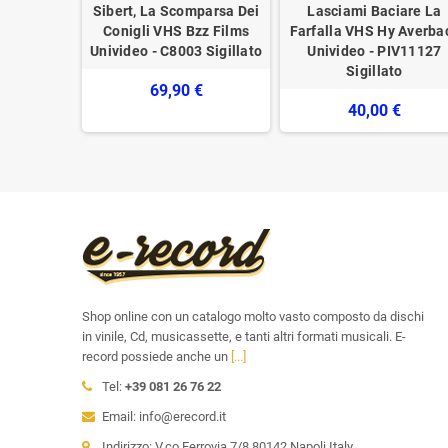
rpresa Di
Sibert, La Scomparsa Dei
Lasciami Baciare La
George
Conigli VHS Bzz Films
Farfalla VHS Hy Averba
ideo -
Univideo - C8003 Sigillato
Univideo - PIV11127
gillato
Sigillato
69,90 €
€
40,00 €
Shop online con un catalogo molto vasto composto da dischi
in vinile, Cd, musicassette, e tanti altri formati musicali. E-
record possiede anche un
[...]
Tel:
+39 081 26 76 22
Email: info@erecord.it
Indirizzo: V.co Ferrovia 7/8 80142 Napoli Italy