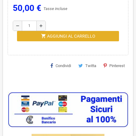
50,00 €
Tasse incluse
remove
add
shopping_cart
AGGIUNGI AL CARRELLO
Condividi
Twitta
Pinterest