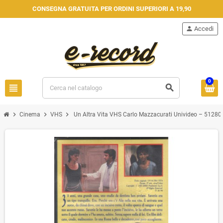
CONSEGNA GRATUITA PER ORDINI SUPERIORI A 19,90
person
Accedi
0
view_headline
search
chevron_right
chevron_right
chevron_right
Cinema
VHS
Un Altra Vita VHS Carlo Mazzacurati Univideo – 51280 S