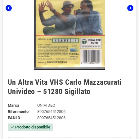
chevron_left
chevron_right
Un Altra Vita VHS Carlo Mazzacurati
Univideo – 51280 Sigillato
Marca
UNIVIDEO
Riferimento
8007654512806
EAN13
8007654512806
Prodotto disponibile
check