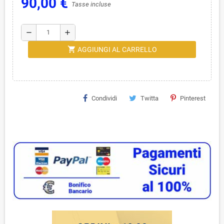
90,00 €
Tasse incluse
remove
add
shopping_cart
AGGIUNGI AL CARRELLO
Condividi
Twitta
Pinterest