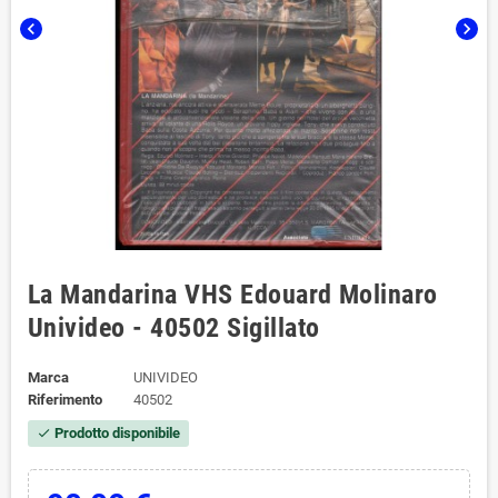
chevron_left
chevron_right
La Mandarina VHS Edouard Molinaro
Univideo - 40502 Sigillato
Marca
UNIVIDEO
Riferimento
40502
Prodotto disponibile
check