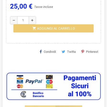
25,00 €
Tasse incluse
remove
add
shopping_cart
AGGIUNGI AL CARRELLO
Condividi
Twitta
Pinterest