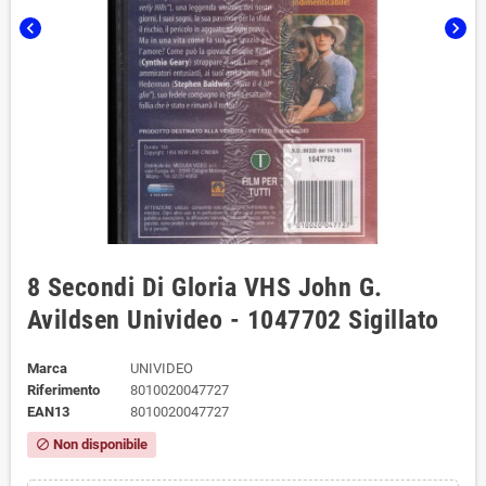
chevron_left
chevron_right
8 Secondi Di Gloria VHS John G.
Avildsen Univideo - 1047702 Sigillato
Marca
UNIVIDEO
Riferimento
8010020047727
EAN13
8010020047727
Non disponibile
block