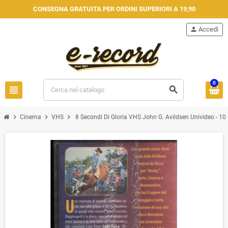
CONSEGNA GRATUITA PER ORDINI SUPERIORI A 19,90
person
Accedi
0
view_headline
search
chevron_right
chevron_right
chevron_right
Cinema
VHS
8 Secondi Di Gloria VHS John G. Avildsen Univideo - 10