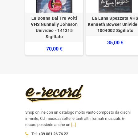
VHS Busby
La Donna Dai Tre Volti
La Luna Spezzata VH
video -
VHS Nunnally Johnson
Kenneth Bowser Univide
illato
Univideo - 141315
1004002 Sigillato
Sigillato
€
35,00 €
70,00 €
Shop online con un catalogo molto vasto composto da dischi
in vinile, Cd, musicassette, e tanti altri formati musicali. E-
record possiede anche un
[...]
Tel:
+39 081 26 76 22