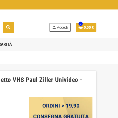
0
search
person
Accedi
0,00 €
RARITÀ
petto VHS Paul Ziller Univideo -