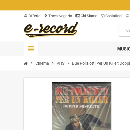
Offerte
Trova Negozio
Chi Siamo
Contattaci
card_giftcard
location_on
help_outline
view_headline
MUSI
chevron_right
Cinema
chevron_right
VHS
chevron_right
Due Poliziotti Per Un Killer: Dop