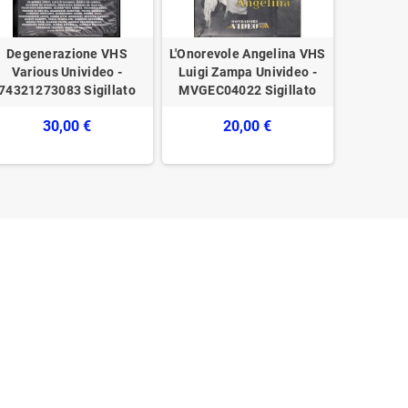
Degenerazione VHS
L'Onorevole Angelina VHS
Lady Kil
Various Univideo -
Luigi Zampa Univideo -
Ruth Uni
74321273083 Sigillato
MVGEC04022 Sigillato
30,00 €
20,00 €