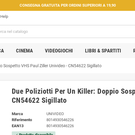
CONSEGNA GRATUITA PER ORDINI SUPERIORI A 19,90
Help
CA
CINEMA
VIDEOGIOCHI
LIBRI & SPARTITI
pio Sospetto VHS Paul Ziller Univideo - CN54622 Sigillato
Due Poliziotti Per Un Killer: Doppio Sos
CN54622 Sigillato
Marca
UNIVIDEO
Riferimento
8014930546226
EAN13
8014930546226
Prodotto disponibile
check