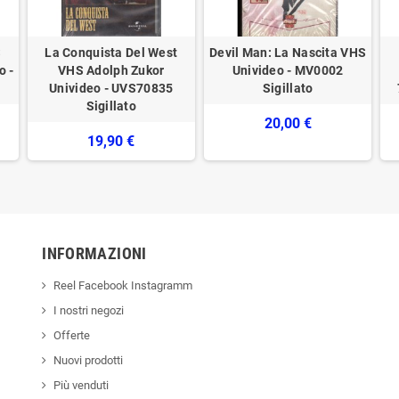
S
La Conquista Del West
Devil Man: La Nascita VHS
o -
VHS Adolph Zukor
Univideo - MV0002
Univideo - UVS70835
Sigillato
Sigillato
20,00 €
19,90 €
INFORMAZIONI
Reel Facebook Instagramm
I nostri negozi
Offerte
Nuovi prodotti
Più venduti