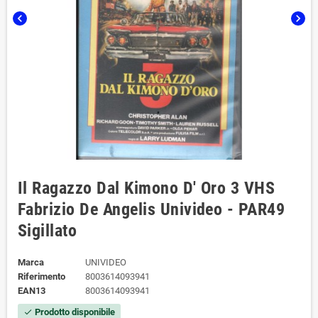
chevron_left
chevron_right
Il Ragazzo Dal Kimono D' Oro 3 VHS
Fabrizio De Angelis Univideo - PAR49
Sigillato
Marca
UNIVIDEO
Riferimento
8003614093941
EAN13
8003614093941
Prodotto disponibile
check