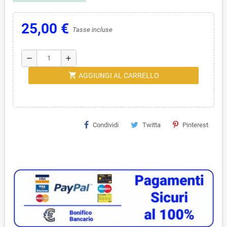
25,00 €
Tasse incluse
remove
add
shopping_cart
AGGIUNGI AL CARRELLO
Condividi
Twitta
Pinterest