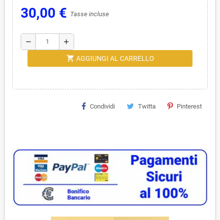
30,00 €
Tasse incluse
remove
add
shopping_cart
AGGIUNGI AL CARRELLO
Condividi
Twitta
Pinterest