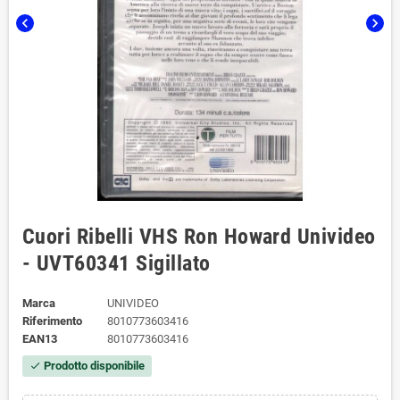
chevron_left
chevron_right
Cuori Ribelli VHS Ron Howard Univideo
- UVT60341 Sigillato
Marca
UNIVIDEO
Riferimento
8010773603416
EAN13
8010773603416
Prodotto disponibile
check