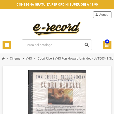
CONSEGNA GRATUITA PER ORDINI SUPERIORI A 19,90
person
Accedi
0
view_headline
search
chevron_right
chevron_right
chevron_right
Cinema
VHS
Cuori Ribelli VHS Ron Howard Univideo - UVT60341 Sigi