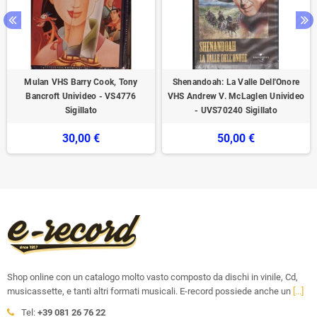
Mulan VHS Barry Cook, Tony
Shenandoah: La Valle Dell'Onore
Bancroft Univideo - VS4776
VHS Andrew V. McLaglen Univideo
Sigillato
- UVS70240 Sigillato
30,00 €
50,00 €
Shop online con un catalogo molto vasto composto da dischi in vinile, Cd,
musicassette, e tanti altri formati musicali. E-record possiede anche un
[...]
Tel:
+39 081 26 76 22