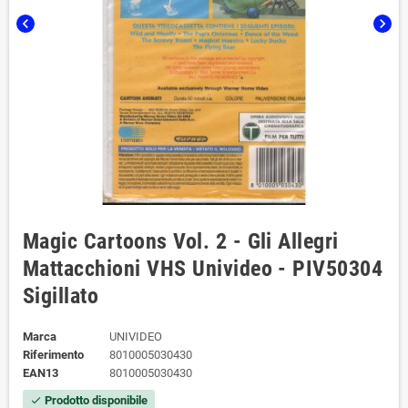
chevron_left
chevron_right
Magic Cartoons Vol. 2 - Gli Allegri
Mattacchioni VHS Univideo - PIV50304
Sigillato
Marca
UNIVIDEO
Riferimento
8010005030430
EAN13
8010005030430
Prodotto disponibile
check