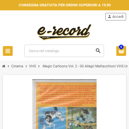
CONSEGNA GRATUITA PER ORDINI SUPERIORI A 19,90
person
Accedi
0
view_headline
search
chevron_right
chevron_right
chevron_right
Cinema
VHS
Magic Cartoons Vol. 2 - Gli Allegri Mattacchioni VHS Un