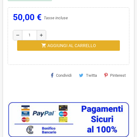
50,00 €
Tasse incluse
remove
add
shopping_cart
AGGIUNGI AL CARRELLO
Condividi
Twitta
Pinterest